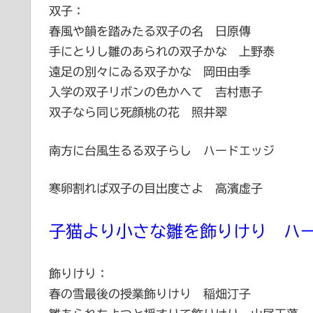
双子：
春風や韻を踏みたる双子の名 日原傳
手にとりし雛のあられの双子かな 上野泰
遠足の別々にゐる双子かな 岡田由季
入学の双子リボンの色かへて 吉村恵子
双子なら同じ死顔桃の花 照井翠
南方に台風生るる双子らし ハードエッジ
寒卵割れば双子の目出度さよ 高濱虚子
子猫より小さな雛を飾りけり ハ
飾りけり：
春の雪最後の授業飾りけり 稲畑汀子