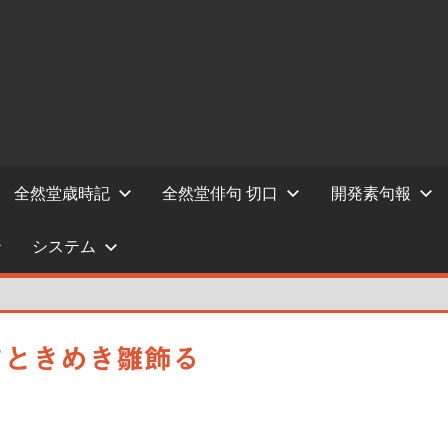
全然堂歳時記
全然堂俳句 切口
開発素句報
システム
すときめき雛飾る