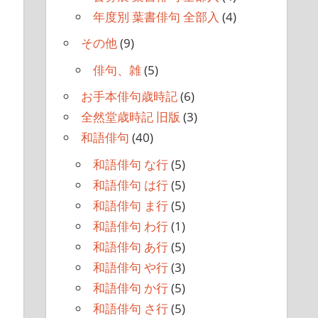
年度別 葉書俳句 全部入
(4)
その他
(9)
俳句、雑
(5)
お手本俳句歳時記
(6)
全然堂歳時記 旧版
(3)
和語俳句
(40)
和語俳句 な行
(5)
和語俳句 は行
(5)
和語俳句 ま行
(5)
和語俳句 わ行
(1)
和語俳句 あ行
(5)
和語俳句 や行
(3)
和語俳句 か行
(5)
和語俳句 さ行
(5)