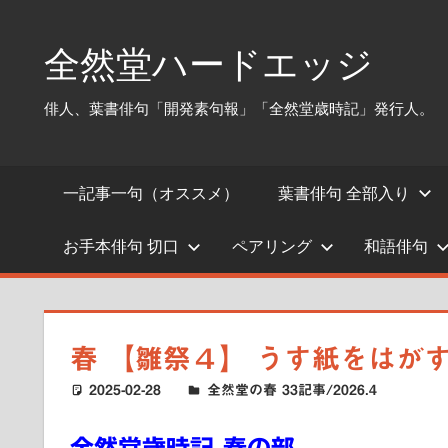
コ
ン
全然堂ハードエッジ
テ
ン
俳人、葉書俳句「開発素句報」「全然堂歳時記」発行人。
ツ
へ
ス
一記事一句（オススメ）
葉書俳句 全部入り
キ
ッ
お手本俳句 切口
ペアリング
和語俳句
プ
春 【雛祭４】 うす紙をはが
2025-02-28
ハードエッジ
全然堂の春 33記事/2026.4