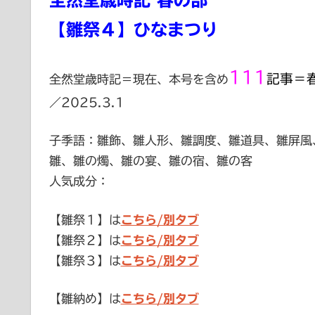
全然堂歳時記 春の部
【雛祭４】ひなまつり
111
記事＝春
全然堂歳時記＝現在、本号を含め
／2025.3.1
子季語：雛飾、雛人形、雛調度、雛道具、雛屏風
雛、雛の燭、雛の宴、雛の宿、雛の客
人気成分：
【雛祭１】は
こちら/別タブ
【雛祭２】は
こちら/別タブ
【雛祭３】は
こちら/別タブ
【雛納め】は
こちら/別タブ