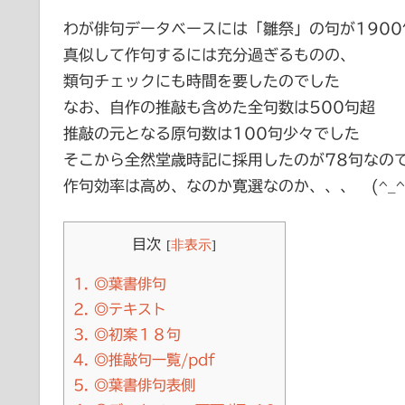
わが俳句データベースには「雛祭」の句が1900
真似して作句するには充分過ぎるものの、
類句チェックにも時間を要したのでした
なお、自作の推敲も含めた全句数は500句超
推敲の元となる原句数は100句少々でした
そこから全然堂歳時記に採用したのが78句なの
作句効率は高め、なのか寛選なのか、、、 (^_^;
目次
[
非表示
]
1.
◎葉書俳句
2.
◎テキスト
3.
◎初案１８句
4.
◎推敲句一覧/pdf
5.
◎葉書俳句表側