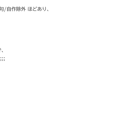
句/自作除外 ほどあり、
で、
;;