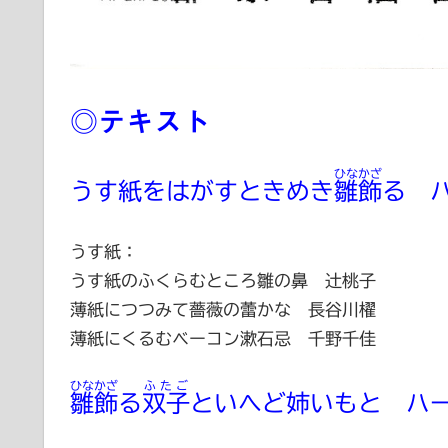
◎テキスト
ひなかざ
うす紙をはがすときめき
雛飾
る 
うす紙：
うす紙のふくらむところ雛の鼻 辻桃子
薄紙につつみて薔薇の蕾かな 長谷川櫂
薄紙にくるむベーコン漱石忌 千野千佳
ひなかざ
ふたご
雛飾
る
双子
といへど姉いもと ハ