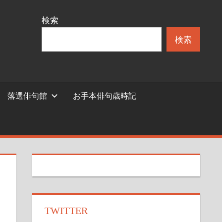
検索
検索
落選俳句館
お手本俳句歳時記
TWITTER