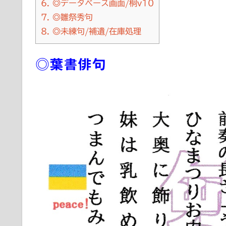
6.
◎データベース画面/桐v10
7.
◎雛祭秀句
8.
◎未練句/補遺/在庫処理
◎葉書俳句