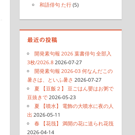
和語俳句 た行
(5)
最近の投稿
開発素句報 2026 葉書俳句 全部入
3枚/2026.8
2026-07-27
開発素句報 2026-03 何なんだこの
暑さは、といふ暑さ
2026-07-27
夏 【豆飯２】 豆ごはん嬰はお粥で
豆抜きで
2026-05-23
夏 【噴水】 電飾の大噴水に夜の人
出
2026-05-11
春 【花筏】 満開の花に送られ花筏
2026-04-14