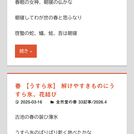
春眠の女神、朝寝の仏かな
朝寝してわが世の春と思ふなり
啓蟄の蛇、蟻、蛙、吾は朝寝
続き
春 【うすら氷】 解けやすきものにう
すら氷、花結び
2025-03-16
ハードエッジ
全然堂の春 33記事/2026.4
古池の春の装ひ薄氷
うすら氷のぱりぱり乾く地べたかな