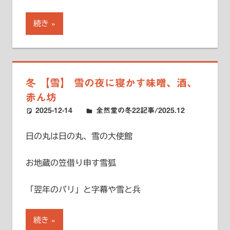
続き
冬 【雪】 雪の夜に寝かす味噌、酒、
赤ん坊
2025-12-14
ハードエッジ
全然堂の冬22記事/2025.12
日の丸は日の丸、雪の大使館
お地蔵の笠借り申す雪狐
「翌年のパリ」と字幕や雪と兵
続き