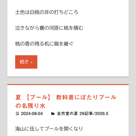
土色は白桃の非の打ちどころ
泣きながら賽の河原に桃を積む
桃の香の残る机に稿を継ぐ
続き
夏 【プール】 教科書にぽたりプール
の名残り水
2024-08-04
ハードエッジ
全然堂の夏 29記事/2026.5
海山に伍してプールを開くなり