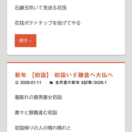
石鹸玉吹いて見送る花筏
花筏ポテトチップを投げてやる
続き
新年 【初詣】 初詣いざ鎌倉へ大仏へ
2026-01-11
ハードエッジ
全然堂の新年 8記事/2026.1
着膨れの善男善女初詣
粛々と餅腹進む初詣
初詣帰りの人の晴れ晴れと