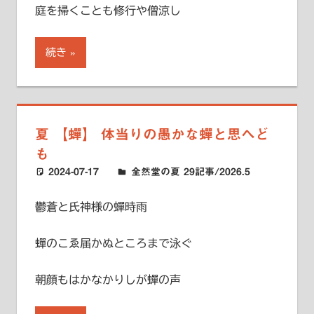
庭を掃くことも修行や僧涼し
続き
夏 【蟬】 体当りの愚かな蟬と思へど
も
2024-07-17
ハードエッジ
全然堂の夏 29記事/2026.5
鬱蒼と氏神様の蟬時雨
蟬のこゑ届かぬところまで泳ぐ
朝顔もはかなかりしが蟬の声