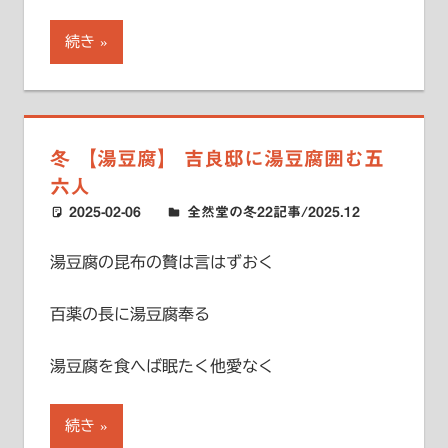
続き
冬 【湯豆腐】 吉良邸に湯豆腐囲む五
六人
2025-02-06
ハードエッジ
全然堂の冬22記事/2025.12
湯豆腐の昆布の贅は言はずおく
百薬の長に湯豆腐奉る
湯豆腐を食へば眠たく他愛なく
続き