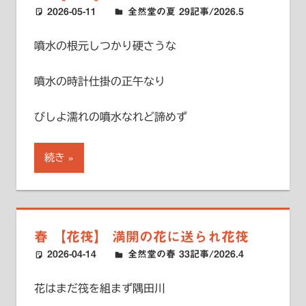
2026-05-11
ハードエッジ
全然堂の夏 29記事/2026.5
噴水の根元しつかり硬さうな
噴水の時計仕掛の正午なり
びしよ濡れの噴水なれど諦めず
続き
春 【花筏】 満開の花に送られ花筏
2026-04-14
ハードエッジ
全然堂の春 33記事/2026.4
花はまだ筏を組まず隅田川