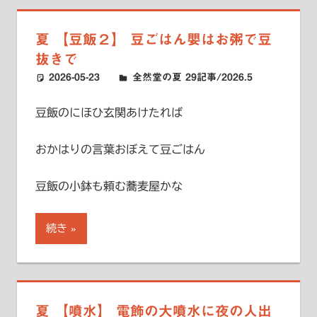
夏 【豆飯２】 豆ごはん嬰はお粥で豆
抜きで
2026-05-23
ハードエッジ
全然堂の夏 29記事/2026.5
豆飯のにほひ玄関あけたれば
おかはりの言葉おぼえて豆ごはん
豆飯の小鉢も頼む蕎麦屋かな
続き
夏 【噴水】 電飾の大噴水に夜の人出