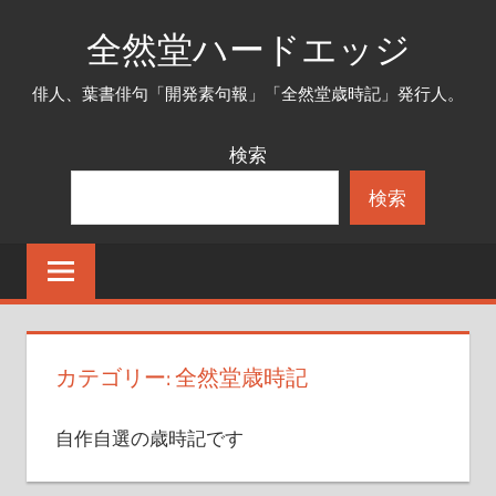
コ
全然堂ハードエッジ
ン
テ
俳人、葉書俳句「開発素句報」「全然堂歳時記」発行人。
ン
ツ
検索
へ
検索
ス
キ
ッ
プ
カテゴリー:
全然堂歳時記
自作自選の歳時記です