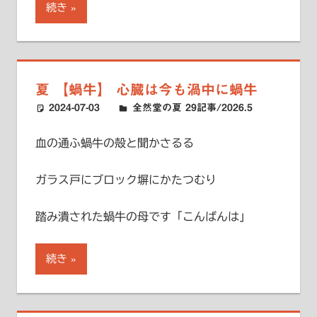
続き
夏 【蝸牛】 心臓は今も渦中に蝸牛
2024-07-03
ハードエッジ
全然堂の夏 29記事/2026.5
血の通ふ蝸牛の殻と聞かさるる
ガラス戸にブロック塀にかたつむり
踏み潰された蝸牛の母です「こんばんは」
続き