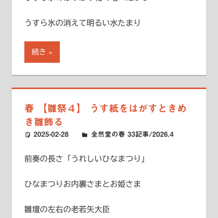
うすら氷の消えて明るい水たまり
続き
春 【雛祭４】 うす紙をはがすときめ
き雛飾る
2025-02-28
ハードエッジ
全然堂の春 33記事/2026.4
前奏の長さ「うれしいひなまつり」
ひなまつりお内裏さまとお姫さま
雛壇の左右の老若矢大臣