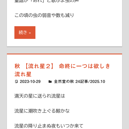
童謡が「あれ」と歌ふよ虫の声
この頃の虫の弱音や数も減り
続き
秋 【流れ星２】 命終に一つは欲しき
流れ星
2023-10-29
ハードエッジ
全然堂の秋 24記事/2025.10
満天の星に送られ流星は
流星に潮吹き上ぐる鯨かな
流星の降り止まぬ夜もいつか来て