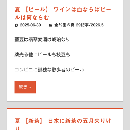
夏 【ビール】 ワインは血ならばビー
ルは何ならむ
2025-06-30
ハードエッジ
全然堂の夏 29記事/2026.5
蚕豆は翡翠麦酒は琥珀なり
薬売る他にビールも枝豆も
コンビニに孤独な散歩者のビール
続き
夏 【新茶】 日本に新茶の五月来りけ
り