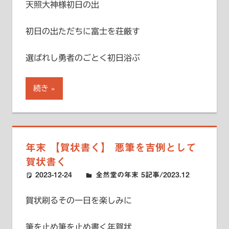
天照大神様初日の出
初日の出ただちに富士を荘厳す
選ばれし勇者のごとく初日浴ぶ
続き
年末 【賀状書く】 悪筆を吉例として
賀状書く
2023-12-24
ハードエッジ
全然堂の年末 5記事/2023.12
賀状刷るその一日を楽しみに
筆を止め筆を止め書く年賀状