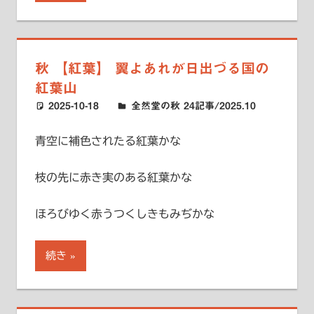
秋 【紅葉】 翼よあれが日出づる国の
紅葉山
2025-10-18
ハードエッジ
全然堂の秋 24記事/2025.10
青空に補色されたる紅葉かな
枝の先に赤き実のある紅葉かな
ほろびゆく赤うつくしきもみぢかな
続き