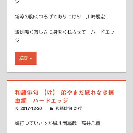
ジ
新涼の胸くつろげてありにけり 川崎展宏
蚯蚓鳴く寂しさに身をくねらせて ハードエッ
ジ
続き
和語俳句 【け】 弟やまだ穢れなき捕
虫網 ハードエッジ
2017-12-20
ハードエッジ
和語俳句 か行
蠅打つていさゝか穢す団扇哉 高井几董