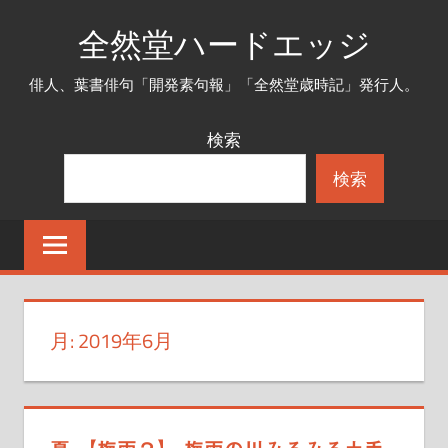
コ
全然堂ハードエッジ
ン
テ
俳人、葉書俳句「開発素句報」「全然堂歳時記」発行人。
ン
ツ
検索
へ
検索
ス
キ
ッ
プ
月:
2019年6月