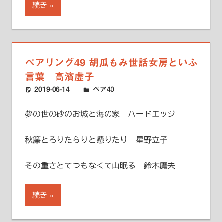
続き
ペアリング49 胡瓜もみ世話女房といふ
言葉 高濱虚子
2019-06-14
ハードエッジ
ペア40
夢の世の砂のお城と海の家 ハードエッジ
秋簾とろりたらりと懸りたり 星野立子
その重さとてつもなくて山眠る 鈴木鷹夫
続き