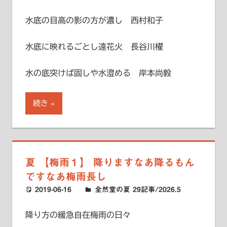
水底の目高の影の方が濃し 西村和子
水底に映れるごとし遠花火 長谷川櫂
水の底突けば固しや水澄める 岸本尚毅
続き
夏 【梅雨１】 降りますなあ降るもん
ですなあ梅雨長し
2019-06-16
ハードエッジ
全然堂の夏 29記事/2026.5
降り方の緩急自在梅雨の日々