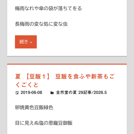
梅雨なれや傘の袋が落ちてをる
長梅雨の変な処に変な虫
続き
夏 【豆飯１】 豆飯を食ふや新茶もご
くごくと
2019-06-08
ハードエッジ
全然堂の夏 29記事/2026.5
卵焼黄色豆飯緑色
目に見えぬ塩の恩寵豆御飯