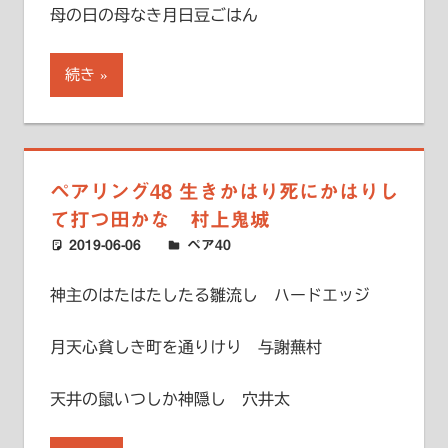
母の日の母なき月日豆ごはん
続き
ペアリング48 生きかはり死にかはりし
て打つ田かな 村上鬼城
2019-06-06
ハードエッジ
ペア40
神主のはたはたしたる雛流し ハードエッジ
月天心貧しき町を通りけり 与謝蕪村
天井の鼠いつしか神隠し 穴井太