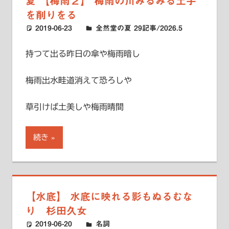
夏 【梅雨２】 梅雨の川みるみる土手
を削りをる
2019-06-23
ハードエッジ
全然堂の夏 29記事/2026.5
持つて出る昨日の傘や梅雨暗し
梅雨出水畦道消えて恐ろしや
草引けば土美しや梅雨晴間
続き
【水底】 水底に映れる影もぬるむな
り 杉田久女
2019-06-20
ハードエッジ
名詞