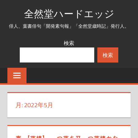
コ
全然堂ハードエッジ
ン
テ
俳人、葉書俳句「開発素句報」「全然堂歳時記」発行人。
ン
ツ
検索
へ
検索
ス
キ
ッ
プ
月:
2022年5月