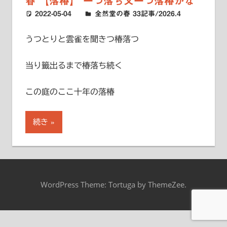
春 【落椿】 一つ落ち又一つ落椿かな
2022-05-04
ハードエッジ
全然堂の春 33記事/2026.4
うつとりと雲雀を聞きつ椿落つ
当り籤出るまで椿落ち続く
この庭のここ十年の落椿
続き
WordPress Theme: Tortuga by ThemeZee.