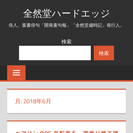
コ
全然堂ハードエッジ
ン
テ
俳人、葉書俳句「開発素句報」「全然堂歳時記」発行人。
ン
ツ
検索
へ
検索
ス
キ
ッ
プ
月:
2018年6月