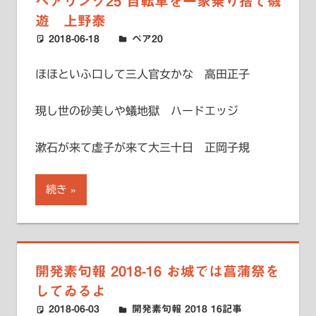
ペアリング25 自転車を一家乗り捨て磯
遊 上野泰
2018-06-18
ハードエッジ
ペア20
ほほといふ口して三人官女かな 高田正子
現し世の砂美しや蟻地獄 ハードエッジ
漱石が来て虚子が来て大三十日 正岡子規
続き
開発素句報 2018-16 お城では菖蒲祭を
してゐるよ
2018-06-03
ハードエッジ
開発素句報 2018 16記事