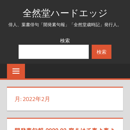
コ
全然堂ハードエッジ
ン
テ
俳人、葉書俳句「開発素句報」「全然堂歳時記」発行人。
ン
ツ
検索
へ
検索
ス
キ
ッ
プ
月:
2022年2月