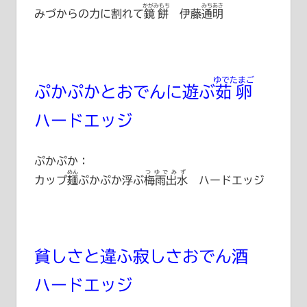
かがみもち
みちあき
みづからの力に割れて
鏡餅
伊藤通明
ゆでたまご
ぷかぷかとおでんに遊ぶ
茹卵
ハードエッジ
ぷかぷか：
めん
つゆでみず
カップ
麺
ぷかぷか浮ぶ
梅雨出水
ハードエッジ
貧しさと違ふ寂しさおでん酒
ハードエッジ