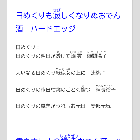
さび
日めくりも
寂
しくなりぬおでん
酒 ハードエッジ
日めくり：
す
いわしぐも
せま ようこ
日めくりの明日が
透
けて
鰯雲
瀬間陽子
かみすきめ
大いなる日めくり
紙漉女
の上に 辻桃子
す
かみなが ひろこ
日めくりの昨日枯葉のごとく
捨
つ
神長裕子
日めくりの厚きがうれしお元日 安部元気
じょうぜつ