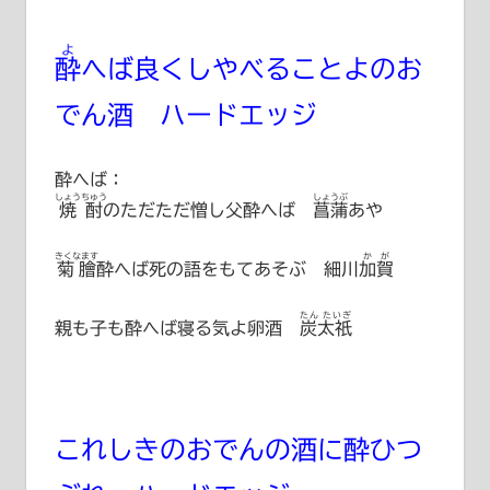
よ
酔
へば良くしやべることよのお
でん酒 ハードエッジ
酔へば：
しょうちゅう
しょうぶ
焼酎
のただただ憎し父酔へば
菖蒲
あや
きくなます
かが
菊膾
酔へば死の語をもてあそぶ
細川加賀
たん たいぎ
親も子も酔へば寝る気よ卵酒
炭太祇
これしきのおでんの酒に酔ひつ