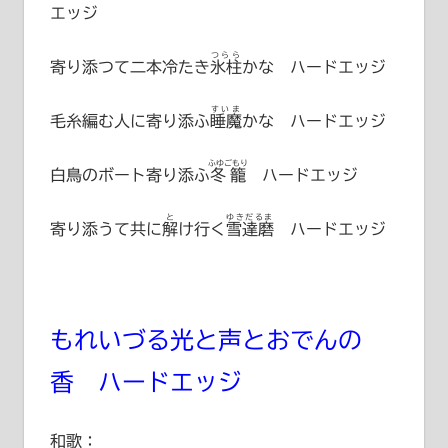
エッジ
つらら
寄り添つて二本冷たき
氷柱
かな ハードエッジ
すいま
毛糸編む人に寄り添ふ
睡魔
かな ハードエッジ
ふゆごもり
白鳥のボート寄り添ふ
冬籠
ハードエッジ
と
ゆきだるま
寄り添うて共に
解
け行く
雪達磨
ハードエッジ
もれいづる光と声とおでんの
香 ハードエッジ
和歌：