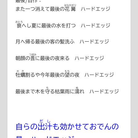
最後/自作：
はなかがり
また一つ消えて最後の
花篝
ハードエッジ
おとろ
衰
へし夏に最後の水を打つ ハードエッジ
月へ帰る最後の客の髪洗ふ ハードエッジ
つぼみ
朝顔の
莟
に最後の夜来る ハードエッジ
かき
もち
牡蠣
割るや今年最後の
望
の夜 ハードエッジ
も
ぬ
最後まで木を
守
る枯葉雨に
濡
れ ハードエッジ
だし
自らの
出汁
も効かせておでんの