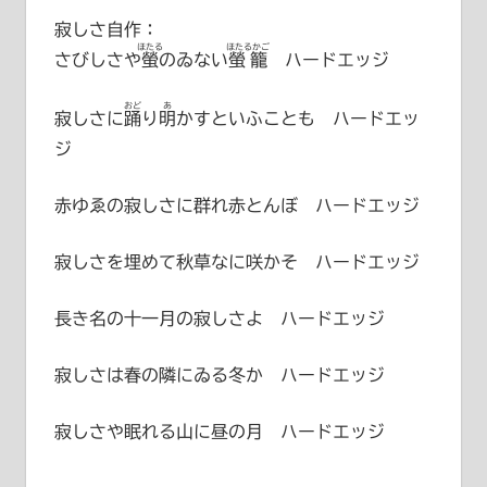
寂しさ自作：
ほたる
ほたるかご
さびしさや
螢
のゐない
螢籠
ハードエッジ
おど
あ
寂しさに
踊
り
明
かすといふことも ハードエッ
ジ
赤ゆゑの寂しさに群れ赤とんぼ ハードエッジ
寂しさを埋めて秋草なに咲かそ ハードエッジ
長き名の十一月の寂しさよ ハードエッジ
寂しさは春の隣にゐる冬か ハードエッジ
寂しさや眠れる山に昼の月 ハードエッジ