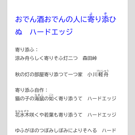
よ
そ
おでん酒おでんの人に
寄
り
添
ひ
ぬ ハードエッジ
寄り添ふ：
涼み舟らしく寄りそふ灯二つ 森田峠
けいしゅう
秋の灯の部屋寄り添つて一つ家
小川軽舟
寄り添ふ自作：
なまこ
ごと
猫の子の
海鼠
の
如
く寄り添うて ハードエッジ
はなみずき
花水木
咲くや若葉も寄り添うて ハードエッジ
ゆふがほのつぼみしぼみによりそへる ハード