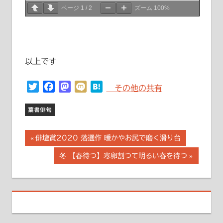
ページ
1
/
2
ズーム
100%
以上です
Twitter
Facebook
Mastodon
Mixi
Hatena
その他の共有
葉書俳句
投
前
俳壇賞2020 落選作 暖かやお尻で磨く滑り台
の
稿
次
冬 【春待つ】寒卵割つて明るい春を待つ
記
の
事:
ナ
記
事:
ビ
ゲ