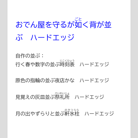
ごと
おでん屋を守るが
如
く背が並
ぶ ハードエッジ
自作の並ぶ：
じこくひょう
行く春や数字の並ぶ
時刻表
ハードエッジ
原色の指輪の並ぶ夜店かな ハードエッジ
さいれいじょ
見覚えの灰皿並ぶ
祭礼所
ハードエッジ
のきつらら
月の出やずらりと並ぶ
軒氷柱
ハードエッジ