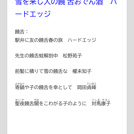
雪を来し人の
饒舌
おでん酒 ハ
ードエッジ
饒舌：
駅弁に友の饒舌春の旅 ハードエッジ
先生の饒舌蛙解剖中 松野苑子
前髪に積りて雪の饒舌な 櫂未知子
よせなべ
ていほう
寄鍋
や子の饒舌を幸として
岡田貞峰
せいや
やみ
つしま やすこ
聖夜
饒舌
闇
をこわがる子のように
対馬康子