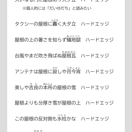
※個人的には「だいゆだち」と読みたい
とどろ
タクシーの屋根に
轟
く大夕立 ハードエッジ
ありじごく
屋根の上の暑さを知らず
蟻地獄
ハードエッジ
やねがわら
台風やまだ吹き飛ばぬ
屋根瓦
ハードエッジ
さび
つきこよい
アンテナは屋根に
寂
しや
月今宵
ハードエッジ
きら
ほんじょ
美しや
吉良
の
本所
の屋根の雪 ハードエッジ
屋根よりも分厚き雪が屋根の上 ハードエッジ
つらら
この屋根の反対側も
氷柱
かな ハードエッジ
がれき