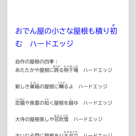
そ
おでん屋の小さな屋根も積り
初
む ハードエッジ
自作の屋根の四季：
またが
ものほしば
あたたかや屋根に
跨
る
物干場
ハードエッジ
すばこ
さえず
新しき
巣箱
の屋根に
囀
るよ ハードエッジ
こいねこ
ごと
こ
恋猫
や魚雷の
如
く屋根を
越
ゆ ハードエッジ
はなふぶき
大寺の屋根美しや
花吹雪
ハードエッジ
おおゆだち
大いなる門に屋根あり
大夕立
ハードエッジ