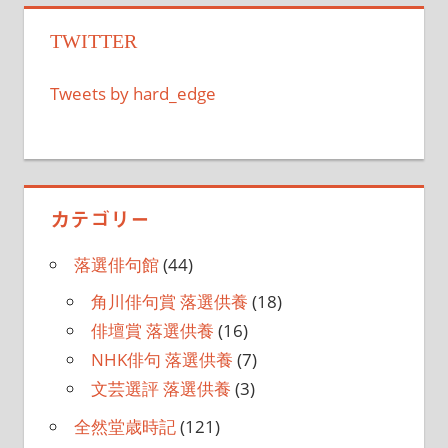
ー
TWITTER
シ
Tweets by hard_edge
ョ
ン
カテゴリー
落選俳句館
(44)
角川俳句賞 落選供養
(18)
俳壇賞 落選供養
(16)
NHK俳句 落選供養
(7)
文芸選評 落選供養
(3)
全然堂歳時記
(121)