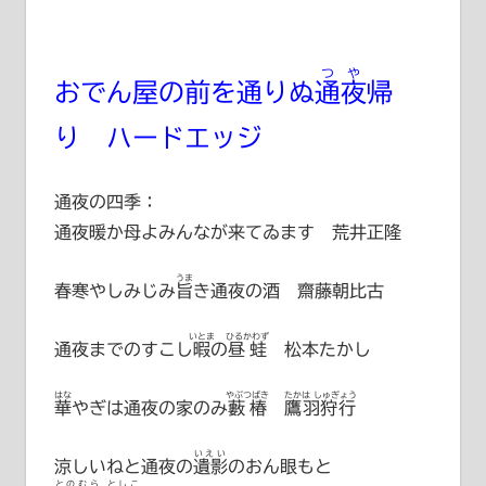
つや
おでん屋の前を通りぬ
通夜
帰
り ハードエッジ
通夜の四季：
通夜暖か母よみんなが来てゐます 荒井正隆
うま
春寒やしみじみ
旨
き通夜の酒 齋藤朝比古
いとま
ひるかわず
通夜までのすこし
暇
の
昼蛙
松本たかし
はな
やぶつばき
たかは しゅぎょう
華
やぎは通夜の家のみ
藪椿
鷹羽狩行
いえい
涼しいねと通夜の
遺影
のおん眼もと
とのむら としこ