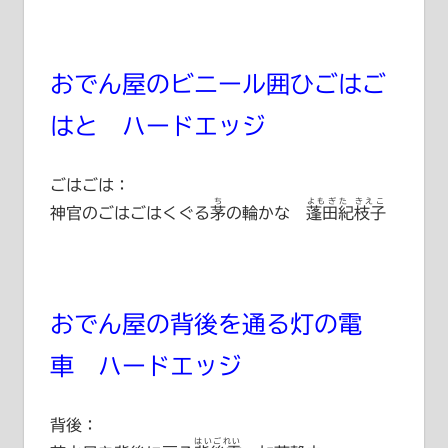
おでん屋のビニール囲ひごはご
はと ハードエッジ
ごはごは：
ち
よもぎた きえこ
神官のごはごはくぐる
茅
の輪かな
蓬田紀枝子
おでん屋の背後を通る灯の電
車 ハードエッジ
背後：
はいごれい