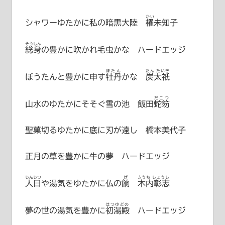
かい
シャワーゆたかに私の暗黒大陸
櫂未知子
そうしん
総身
の豊かに吹かれ毛虫かな ハードエッジ
ぼたん
たん たいぎ
ぼうたんと豊かに申す
牡丹
かな
炭太祇
だこつ
山水のゆたかにそそぐ雪の池
飯田蛇笏
聖菓切るゆたかに底に刃が遠し 橋本美代子
正月の草を豊かに牛の夢 ハードエッジ
じんじつ
げ
きうち しょうし
人日
や湯気をゆたかに仏の
餉
木内彰志
はつゆどの
夢の世の湯気を豊かに
初湯殿
ハードエッジ