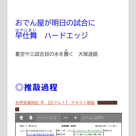
おでん屋が明日の試合に
はやじまい
早仕舞
ハードエッジ
ま
夏空や三試合目の水を
撒
く 大塚迷路
◎推敲過程
全然堂歳時記 冬 【おでん１】 テキスト推敲
ダウンロー
ド
ページ
1
/
2
ズーム
100%