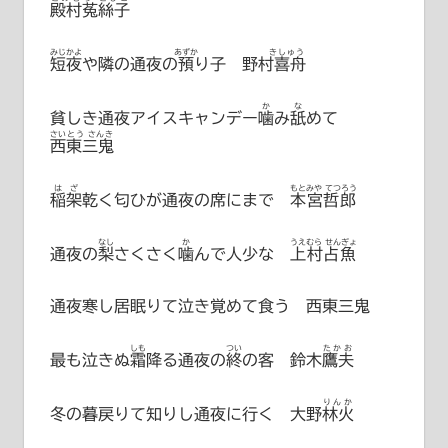
殿村菟絲子
みじかよ
あずか
きしゅう
短夜
や隣の通夜の
預
り子
野村喜舟
か
な
貧しき通夜アイスキャンデー
噛
み
舐
めて
さいとう さんき
西東三鬼
はざ
もとみや てつろう
稲架
乾く匂ひが通夜の席にまで
本宮哲郎
なし
か
うえむら せんぎょ
通夜の
梨
さくさく
噛
んで人少な
上村占魚
通夜寒し居眠りて泣き覚めて食う 西東三鬼
しも
つい
たかお
最も泣きぬ
霜
降る通夜の
終
の客
鈴木鷹夫
りんか
冬の暮戻りて知りし通夜に行く
大野林火