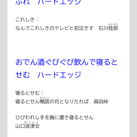
ぶれ ハードエッジ
これしき：
けいろう
なんでこれしきのテレビと初泣きす
石川桂郎
おでん酒ぐびぐび飲んで寝ると
せむ ハードエッジ
寝るとせむ：
かもい
寝るとせん
鴨居
の月となりたれば 森田峠
ひびわれし手を胸に置き寝るとせん
はつじょ
山口波津女