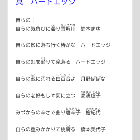
具 ハードエッジ
自らの：
にご
ゆきげがわ
自らの気負ひに
濁
り
雪解川
鈴木まゆ
自らの影に落ち行く椿かな ハードエッジ
くぐ
自らの虹を
潜
りて滝落る ハードエッジ
しべ
しらゆり
自らの
蕊
に汚れる
白百合
よ 月野ぽぽな
たかはま きょし
自らの老好もしや菊に立つ
高濱虚子
とうがらし
ひのき きよ
みづからの辛さで曲り
唐辛子
檜紀代
くさ
自らの重みかかりて桃
腐
る 橋本美代子