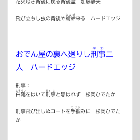
花火尽き背後に戻る
背後霊
加藤静夫
とんぼ
飛び立ちし虫の背後や
蜻蛉
来る ハードエッジ
デカ
おでん屋の裏へ廻りし
刑事
二
人 ハードエッジ
刑事：
しろぐつ
けいじ
白靴
をはいて
刑事
と思はれず 松岡ひでたか
てづか
刑事飛び出しぬコートを
手掴
みに 松岡ひでた
か