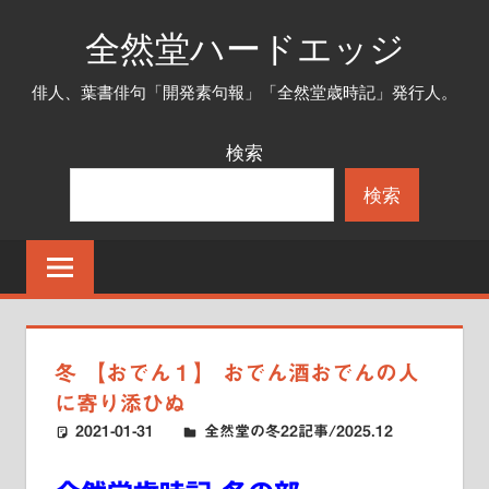
コ
全然堂ハードエッジ
ン
テ
俳人、葉書俳句「開発素句報」「全然堂歳時記」発行人。
ン
ツ
検索
へ
検索
ス
キ
ッ
プ
冬 【おでん１】 おでん酒おでんの人
に寄り添ひぬ
2021-01-31
ハードエッジ
全然堂の冬22記事/2025.12