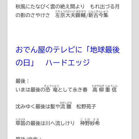
秋風にたなびく雲の絶え間より もれ出づる月
さきょうのだいぶ あきすけ
しんこきんしゅう
の影のさやけさ
左京大夫顕輔
/
新古今集
おでん屋のテレビに「地球最後
の日」 ハードエッジ
最後：
きょうりゅう
たかやなぎ じゅうしん
いまは最後の
恐竜
として永き春
高柳重信
ながしびな
沈みゆく最後は髪や
流雛
松野苑子
くさぶえ
こうの さき
草笛
の最後は川へ流しけり
神野紗希