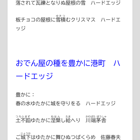
落されて
瓦礫
となりぬ屋根の雪 ハードエッジ
ゆきつ
板チョコの屋根に
雪積
むクリスマス ハードエ
ッジ
おでん屋の種を豊かに港町 ハ
ードエッジ
豊かに：
春の水ゆたかに城を守りをる ハードエッジ
つちふまず
ねはん
たま
かわばた ぼうしゃ
土不蹈
ゆたかに
涅槃
し
給
へり
川端茅舎
じょうか
ご
城下
はゆたかに舞ひぬつばくらめ 佐藤春夫