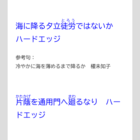
とろう
海に降る夕立
徒労
ではないか
ハードエッジ
参考句：
冷やかに海を薄めるまで降るか 櫂未知子
かたかげ
まわ
片蔭
を通用門へ
廻
るなり ハー
ドエッジ