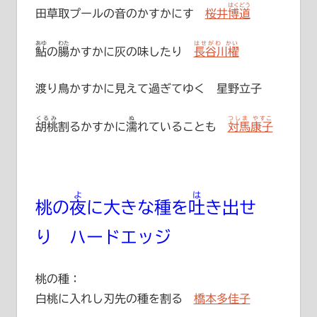
はくどう
田草取プールの音のかすかにす
桜井博道
あゆ
わた
はせがわ かい
鮎
の
腸
かすかに灰の味したり
長谷川櫂
渡り鳥かすかに見えて過ぎてゆく 星野立子
くるみ
ぬ
つしま やすこ
胡桃
割るかすかに
濡
れていることも
対馬康子
よ
は
桃の
夜
に大きな種を
吐
き出せ
り ハードエッジ
桃の種：
白桃に入れし刃先の種を割る
橋本多佳子