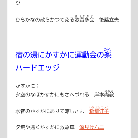
ジ
かるたかい
ひらかなの散らかつてゐる
歌留多会
後藤立夫
がく
宿の湯にかすかに運動会の
楽
ハードエッジ
かすかに：
なおき
夕空のなほかすかにもさへづれる
岸本尚毅
いなはた ていこ
水音のかすかにありて涼しさよ
稲畑汀子
夕焼や遠くかすかに救急車
深見けん二