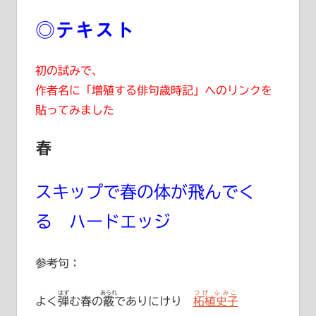
◎テキスト
初の試みで、
作者名に「増殖する俳句歳時記」へのリンクを
貼ってみました
春
スキップで春の体が飛んでく
る ハードエッジ
参考句：
はず
あられ
つげ ふみこ
よく
弾
む春の
霰
でありにけり
柘植史子