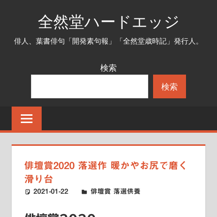
コ
全然堂ハードエッジ
ン
テ
俳人、葉書俳句「開発素句報」「全然堂歳時記」発行人。
ン
ツ
検索
へ
検索
ス
キ
ッ
プ
俳壇賞2020 落選作 暖かやお尻で磨く
滑り台
2021-01-22
ハードエッジ
俳壇賞 落選供養