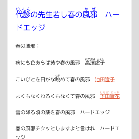
だいしん
かぜ
代診
の先生若し春の
風邪
ハー
ドエッジ
春の風邪：
たかはま きょし
病にも色あらば黄や春の風邪
高濱虚子
なが
こいびとを日がな
眺
めて春の風邪
池田澄子
しもだ じっか
よくもなくわるくもなくて春の風邪
下田實花
雪の降る頃の薬を春の風邪 ハードエッジ
春の風邪チクッとしますよと言はれ ハードエ
ッジ