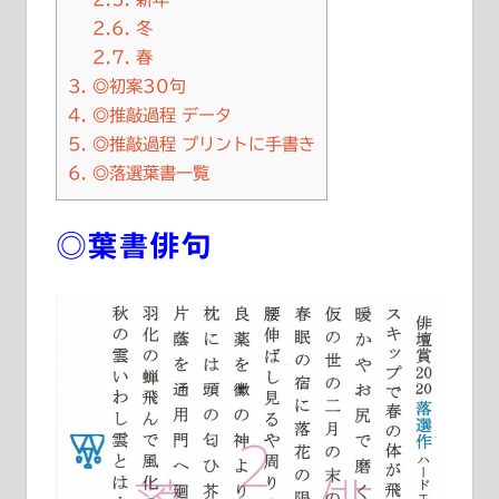
2.6.
冬
2.7.
春
3.
◎初案30句
4.
◎推敲過程 データ
5.
◎推敲過程 プリントに手書き
6.
◎落選葉書一覧
◎葉書俳句