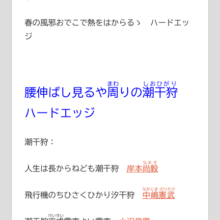
春の風邪おでこで熱をはからるゝ ハードエッ
ジ
まわ
しおひがり
腰伸ばし見るや
周
りの
潮干狩
ハードエッジ
潮干狩：
なおき
人生は長からねども潮干狩
岸本尚毅
なかじま のりたけ
飛行機のちひさくひかり汐干狩
中嶋憲武
けいせい