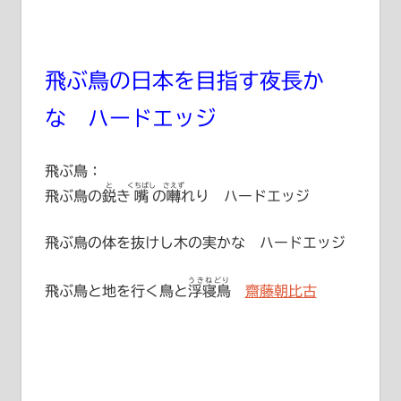
飛ぶ鳥の日本を目指す夜長か
な ハードエッジ
飛ぶ鳥：
と
くちばし
さえず
飛ぶ鳥の
鋭
き
嘴
の
囀
れり ハードエッジ
飛ぶ鳥の体を抜けし木の実かな ハードエッジ
うきねどり
飛ぶ鳥と地を行く鳥と
浮寝鳥
齋藤朝比古