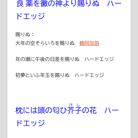
良薬
を
黴
の神より
賜
りぬ ハー
ドエッジ
賜りぬ：
大年の空そらいろを賜りぬ
鶴岡加苗
年の瀬に午後の日差を賜りぬ ハードエッジ
初夢といふ年玉を賜りぬ ハードエッジ
けし
枕には頭の匂ひ
芥子
の花 ハー
ドエッジ