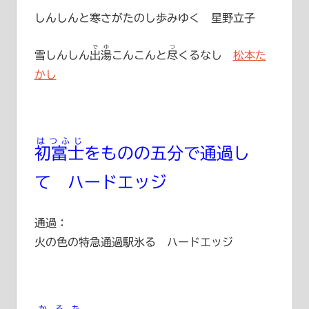
しんしんと寒さがたのし歩みゆく 星野立子
でゆ
つ
雪しんしん
出湯
こんこんと
尽
くるなし
松本た
かし
はつふじ
初富士
をものの五分で通過し
て ハードエッジ
通過：
火の色の特急通過駅氷る ハードエッジ
かるた