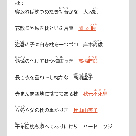
枕：
はつね
がい
寝返れば枕つめたき
初音
かな
大塚凱
ひとみ
花散るや城を枕といふ言葉
岡本眸
ひしょ
なおき
避暑
の子や白き枕を一つづつ
岸本尚毅
なめくじ
つゆ
むつお
蛞蝓
の化けて枕や
梅雨
長き
高橋睦郎
たかはま きょし
長き夜を重ね～し枕かな
高濱虚子
ふじお
赤まんま空地に捨ててある枕
秋元不死男
りっとう
立冬
や父の枕の重かりき
片山由美子
ほしぶとん
そ
干布団
枕も
添
へてありにけり ハードエッジ