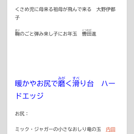
くさめ児に母来る祖母が飛んで来る 大野伊都
子
まり
くつわだ
鞠
のごと弾み来し子にお年玉
轡田進
みが
すべ
暖かやお尻で
磨
く
滑
り台 ハー
ドエッジ
お尻：
ミック・ジャガーの小さなおしり竜の玉
内田