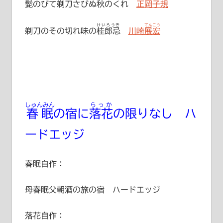
髭
のびて剃刀さびぬ秋のくれ
正岡子規
けいろうき
てんこう
剃刀のその切れ味の
桂郎忌
川崎展宏
しゅんみん
らっか
春眠
の宿に
落花
の限りなし ハ
ードエッジ
春眠自作：
母春眠父朝酒の旅の宿 ハードエッジ
落花自作：