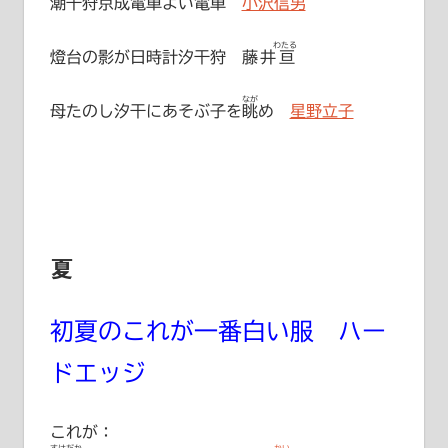
潮干狩
京成
電車よい電車
小沢信男
わたる
燈台の影が日時計汐干狩
藤井亘
なが
母たのし汐干にあそぶ子を
眺
め
星野立子
夏
初夏のこれが一番白い服 ハー
ドエッジ
これが：