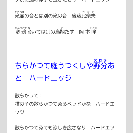
たきつぼ
ひなお
滝壷
の音とは別の滝の音
後藤比奈夫
かんがらす
な
た
ひとみ
寒鴉
啼
いては別の鳥
翔
たす
岡本眸
のわき
ちらかつて庭うつくしや
野分
あ
と ハードエッジ
散らかって：
猫の子の散らかつてゐるベッドかな ハードエ
ッジ
散らかつてゐても涼しき広さなり ハードエッ