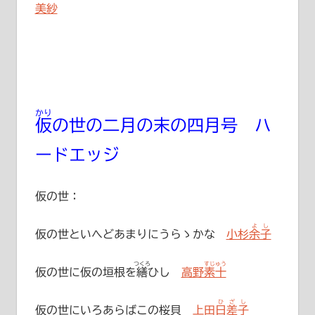
美紗
かり
仮
の世の二月の末の四月号 ハ
ードエッジ
仮の世：
よし
仮の世といへどあまりにうらゝかな
小杉余子
つくろ
すじゅう
仮の世に仮の垣根を
繕
ひし
高野素十
ひざし
仮の世にいろあらばこの桜貝
上田日差子