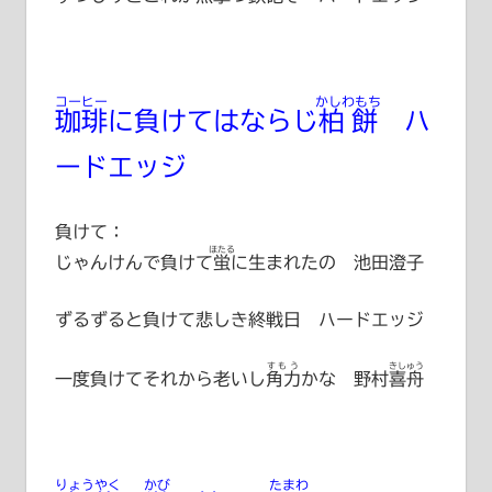
コーヒー
かしわもち
珈琲
に負けてはならじ
柏餅
ハ
ードエッジ
負けて：
ほたる
じゃんけんで負けて
蛍
に生まれたの 池田澄子
ずるずると負けて悲しき終戦日 ハードエッジ
すもう
きしゅう
一度負けてそれから老いし
角力
かな
野村喜舟
りょうやく
かび
たまわ