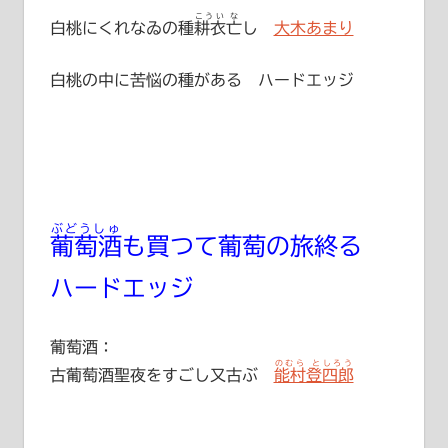
こうい
な
白桃にくれなゐの種
耕衣
亡
し
大木あまり
白桃の中に苦悩の種がある ハードエッジ
ぶどうしゅ
葡萄酒
も買つて葡萄の旅終る
ハードエッジ
葡萄酒：
のむら としろう
古葡萄酒聖夜をすごし又古ぶ
能村登四郎