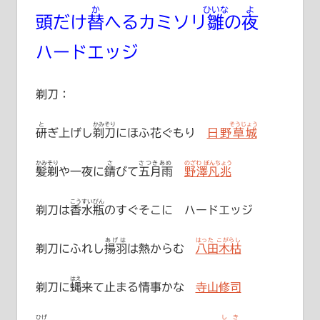
か
ひいな
よ
頭だけ
替
へるカミソリ
雛
の
夜
ハードエッジ
剃刀：
と
かみそり
そうじょう
研
ぎ上げし
剃刀
にほふ花ぐもり
日野草城
かみそり
さ
さつきあめ
のざわ ぼんちょう
髪剃
や一夜に
錆
びて
五月雨
野澤凡兆
こうすいびん
剃刀は
香水瓶
のすぐそこに ハードエッジ
あげは
はった こがらし
剃刀にふれし
揚羽
は熱からむ
八田木枯
はえ
剃刀に
蝿
来て止まる情事かな
寺山修司
ひげ
しき