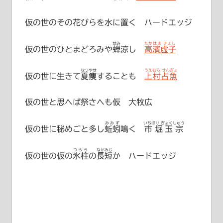
仮の世のその花びらを水に置く ハードエッジ
せみ
たかはま きょし
仮の世のひとまどろみや
蝉
涼し
高濱虚子
なつやせ
うえむら せんぎょ
仮の世に生きて
夏痩
することも
上村占魚
仮の世と思へば祭さへも仮 大牧広
みみず
いちぼり ぎょくしゅう
仮の世に秘めごと多し
蚯蚓
鳴く
市堀玉宗
つらら
ながみじ
仮の世の仮の
氷柱
の
長短
か ハードエッジ