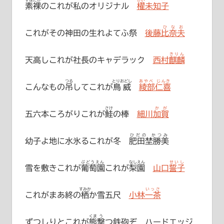
すはだか
かい
素裸
のこれが私のオリジナル
櫂未知子
ひなお
これがその神田の生れよてふ祭
後藤比奈夫
きりん
天高しこれが社長のキャデラック
西村麒麟
つる
とりおどし
あやべ じんき
こんなもの
吊
してこれが
鳥威
綾部仁喜
さけ
かが
五六本ころがりこれが
鮭
の棒
細川加賀
ひだの かつみ
幼子よ地に水氷るこれが冬
肥田埜勝美
ぶどうえん
なしえん
せいし
雪を敷きこれが
葡萄園
これが
梨園
山口誓子
すみか
いっさ
これがまあ終の
栖
か雪五尺
小林一茶
くま
う
ずつしりとこれが
熊
撃
つ鉄砲ぞ ハードエッジ