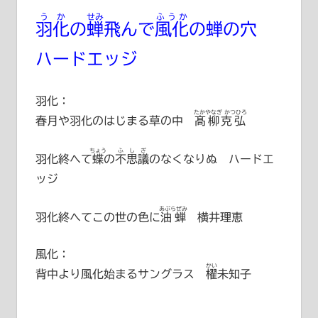
うか
せみ
ふうか
羽化
の
蝉
飛んで
風化
の蝉の穴
ハードエッジ
羽化：
たかやなぎ かつひろ
春月や羽化のはじまる草の中
髙柳克弘
ちょう
ふしぎ
羽化終へて
蝶
の
不思議
のなくなりぬ ハードエ
ッジ
あぶらぜみ
羽化終へてこの世の色に
油蝉
横井理恵
風化：
かい
背中より風化始まるサングラス
櫂未知子