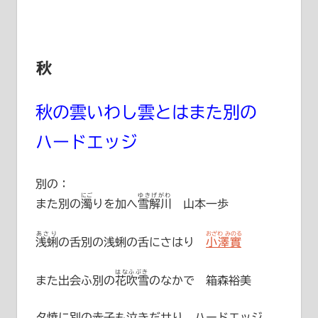
秋
秋の雲いわし雲とはまた別の
ハードエッジ
別の：
にご
ゆきげがわ
また別の
濁
りを加へ
雪解川
山本一歩
あさり
おざわ みのる
浅蜊
の舌別の浅蜊の舌にさはり
小澤實
はなふぶき
また出会ふ別の
花吹雪
のなかで 箱森裕美
夕焼に別の赤子も泣きだせり ハードエッジ