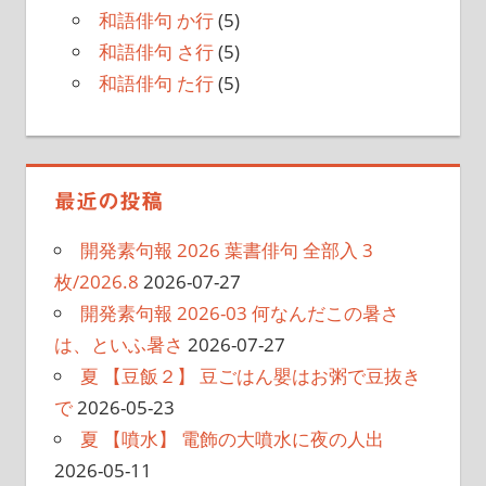
和語俳句 か行
(5)
和語俳句 さ行
(5)
和語俳句 た行
(5)
最近の投稿
開発素句報 2026 葉書俳句 全部入 3
枚/2026.8
2026-07-27
開発素句報 2026-03 何なんだこの暑さ
は、といふ暑さ
2026-07-27
夏 【豆飯２】 豆ごはん嬰はお粥で豆抜き
で
2026-05-23
夏 【噴水】 電飾の大噴水に夜の人出
2026-05-11