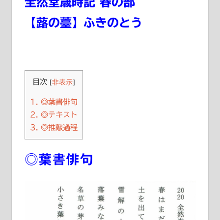
全然堂歳時記 春の部
【蕗の薹】ふきのとう
目次
[
非表示
]
1.
◎葉書俳句
2.
◎テキスト
3.
◎推敲過程
◎葉書俳句