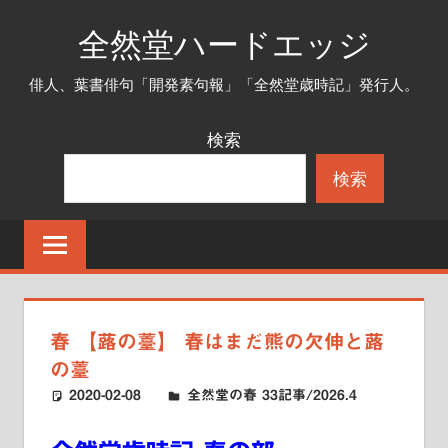
コ
全然堂ハードエッジ
ン
テ
俳人、葉書俳句「開発素句報」「全然堂歳時記」発行人。
ン
ツ
検索
へ
検索
ス
キ
ッ
プ
春 【蕗の薹】 春はまだ熊の欠伸と蕗
の薹
2020-02-08
ハードエッジ
全然堂の春 33記事/2026.4