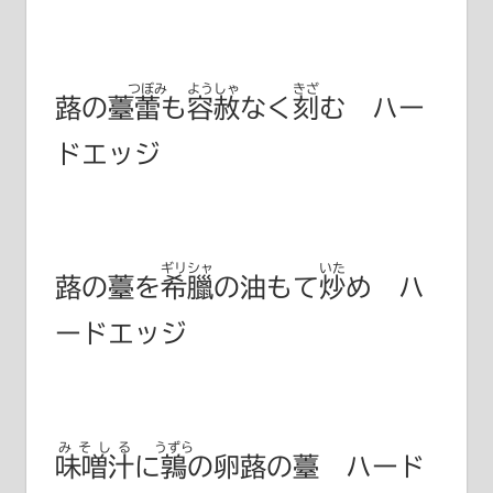
つぼみ
ようしゃ
きざ
蕗の薹
蕾
も
容赦
なく
刻
む ハー
ドエッジ
ギリシャ
いた
蕗の薹を
希臘
の油もて
炒
め ハ
ードエッジ
みそしる
うずら
味噌汁
に
鶉
の卵蕗の薹 ハード