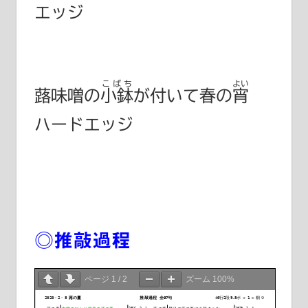
エッジ
こばち
よい
蕗味噌の
小鉢
が付いて春の
宵
ハードエッジ
◎推敲過程
ページ
1
/
2
ズーム
100%