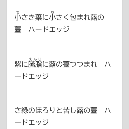
ち
ち
小
さき葉に
小
さく包まれ蕗の
薹 ハードエッジ
えんじ
紫に
臙脂
に蕗の薹つつまれ ハ
ードエッジ
さ緑のほろりと苦し蕗の薹 ハ
ードエッジ