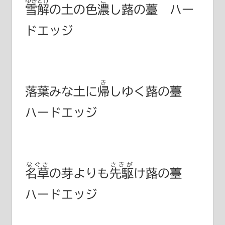
ゆきどけ
こ
雪解
の土の色
濃
し蕗の薹 ハー
ドエッジ
き
落葉みな土に
帰
しゆく蕗の薹
ハードエッジ
なぐさ
さきが
名草
の芽よりも
先駆
け蕗の薹
ハードエッジ