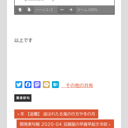
ページ
1
/
2
ズーム
100%
以上です
Twitter
Facebook
Mastodon
Mixi
Hatena
その他の共有
葉書俳句
投
前
冬 【追儺】 追はれたる鬼の行方や冬の月
の
稿
次
開発素句報 2020-04 豆腐屋の早寝早起き冷奴
記