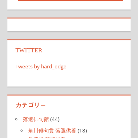
の
事:
ナ
記
事:
ビ
ゲ
ー
TWITTER
シ
Tweets by hard_edge
ョ
ン
カテゴリー
落選俳句館
(44)
角川俳句賞 落選供養
(18)