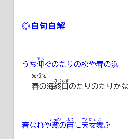
◎自句自解
あお
うち
仰
ぐのたりの松や春の浜
先行句：
ひねもす
春の海
終日
のたりのたりか
とんび
ふえ
てんにょ
ま
春なれや
鳶
の
笛
に
天女
舞
ふ