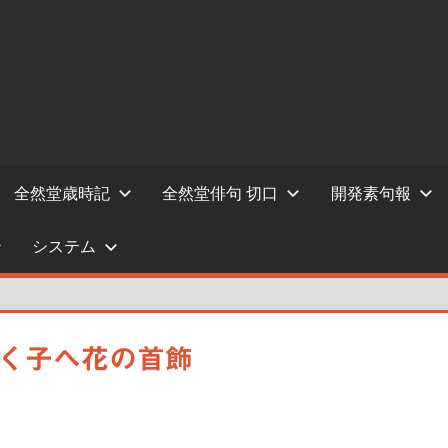
全然堂歳時記
全然堂俳句 切口
開発素句報
システム
玉吹く子へ花の首飾