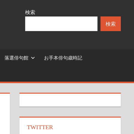
検索
検索
落選俳句館
お手本俳句歳時記
TWITTER