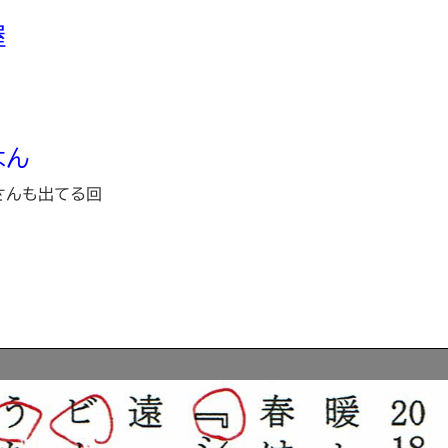
屋
はん
んも出てる回