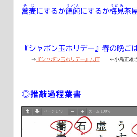
そば
うどん
うめみ
蕎麦
にするか
饂飩
にするか
梅見
茶
『シャボン玉ホリデー』春の晩ご
→
『シャボン玉ホリデー』/UT
←小島正雄さ
◎推敲過程葉書
ページ
1
/
8
ズーム
100%