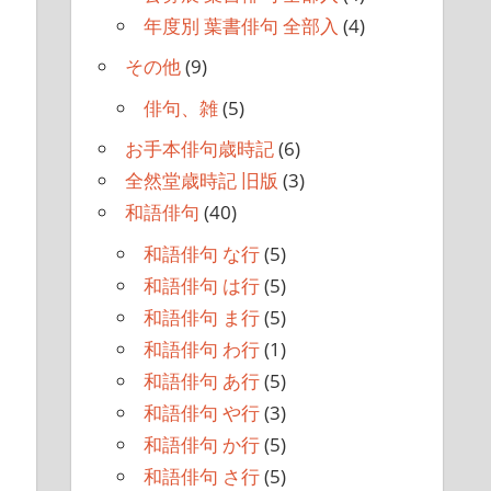
年度別 葉書俳句 全部入
(4)
その他
(9)
俳句、雑
(5)
お手本俳句歳時記
(6)
全然堂歳時記 旧版
(3)
和語俳句
(40)
和語俳句 な行
(5)
和語俳句 は行
(5)
和語俳句 ま行
(5)
和語俳句 わ行
(1)
和語俳句 あ行
(5)
和語俳句 や行
(3)
和語俳句 か行
(5)
和語俳句 さ行
(5)