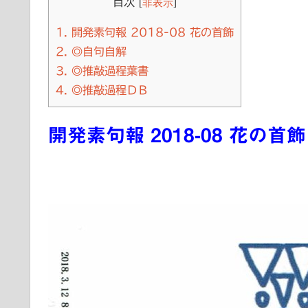
目次
[
非表示
]
1.
開発素句報 2018-08 花の首飾
2.
◎自句自解
3.
◎推敲過程葉書
4.
◎推敲過程ＤＢ
開発素句報 2018-08 花の首飾