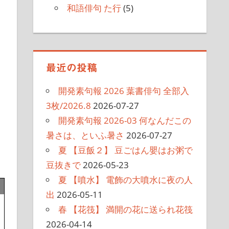
和語俳句 た行
(5)
最近の投稿
開発素句報 2026 葉書俳句 全部入
3枚/2026.8
2026-07-27
開発素句報 2026-03 何なんだこの
暑さは、といふ暑さ
2026-07-27
夏 【豆飯２】 豆ごはん嬰はお粥で
豆抜きで
2026-05-23
夏 【噴水】 電飾の大噴水に夜の人
出
2026-05-11
春 【花筏】 満開の花に送られ花筏
2026-04-14