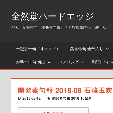
コ
ン
全然堂ハードエッジ
テ
ン
俳人、葉書俳句「開発素句報」「全然堂歳時記」発行人。
ツ
へ
ス
一記事一句（オススメ）
葉書俳句 全部入り
キ
ッ
お手本俳句 切口
ペアリング
和語俳句
プ
開発素句報 2018-08 石鹸
2018-03-12
ハードエッジ
開発素句報 2018 16記事