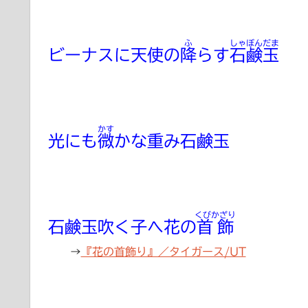
ふ
しゃぼんだま
ビーナスに天使の
降
らす
石鹸玉
かす
光にも
微
かな重み石鹸玉
くびかざり
石鹸玉吹く子へ花の
首飾
→
『花の首飾り』／タイガース/UT