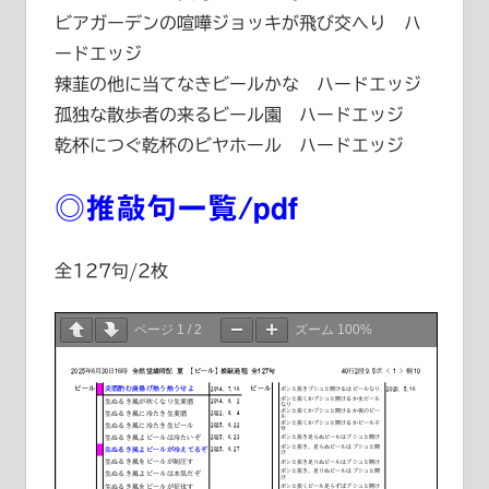
ビアガーデンの喧嘩ジョッキが飛び交へり ハ
ードエッジ
辣韮の他に当てなきビールかな ハードエッジ
孤独な散歩者の来るビール園 ハードエッジ
乾杯につぐ乾杯のビヤホール ハードエッジ
◎推敲句一覧/pdf
全127句/2枚
ページ
1
/
2
ズーム
100%