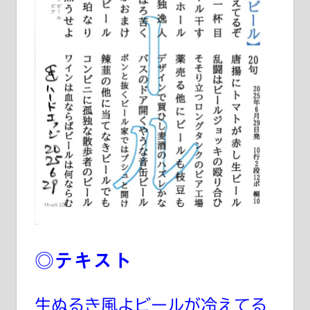
◎テキスト
生ぬるき風よビールが冷えてる