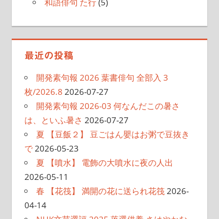
和語俳句 た行
(5)
最近の投稿
開発素句報 2026 葉書俳句 全部入 3
枚/2026.8
2026-07-27
開発素句報 2026-03 何なんだこの暑さ
は、といふ暑さ
2026-07-27
夏 【豆飯２】 豆ごはん嬰はお粥で豆抜き
で
2026-05-23
夏 【噴水】 電飾の大噴水に夜の人出
2026-05-11
春 【花筏】 満開の花に送られ花筏
2026-
04-14