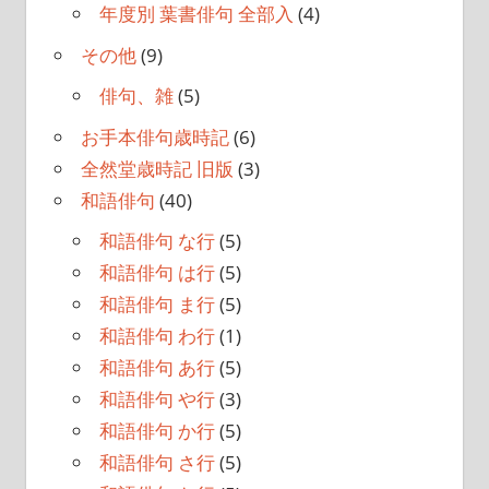
年度別 葉書俳句 全部入
(4)
その他
(9)
俳句、雑
(5)
お手本俳句歳時記
(6)
全然堂歳時記 旧版
(3)
和語俳句
(40)
和語俳句 な行
(5)
和語俳句 は行
(5)
和語俳句 ま行
(5)
和語俳句 わ行
(1)
和語俳句 あ行
(5)
和語俳句 や行
(3)
和語俳句 か行
(5)
和語俳句 さ行
(5)