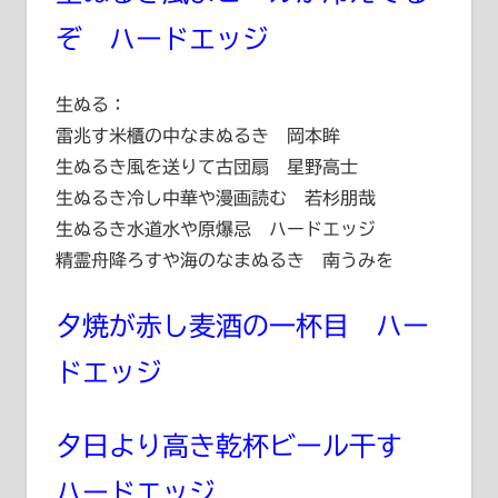
ぞ ハードエッジ
生ぬる：
雷兆す米櫃の中なまぬるき 岡本眸
生ぬるき風を送りて古団扇 星野高士
生ぬるき冷し中華や漫画読む 若杉朋哉
生ぬるき水道水や原爆忌 ハードエッジ
精霊舟降ろすや海のなまぬるき 南うみを
夕焼が赤し麦酒の一杯目 ハー
ドエッジ
夕日より高き乾杯ビール干す
ハードエッジ