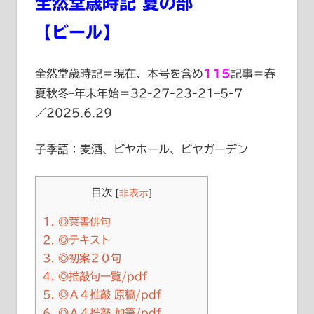
全然堂歳時記 夏の部
【ビール】
全然堂歳時記＝現在、本号を含め
115
記事＝春
夏秋冬–年末年始＝32-27-23-21–5-7
／2025.6.29
子季語：麦酒、ビヤホール、ビヤガーデン
目次
[
非表示
]
1.
◎葉書俳句
2.
◎テキスト
3.
◎初案２０句
4.
◎推敲句一覧/pdf
5.
◎Ａ４推敲 原稿/pdf
6.
◎Ａ４推敲 加筆/pdf