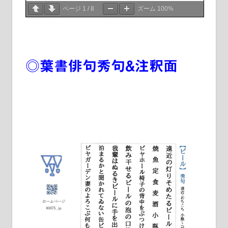
ページ
1
/
8
ズーム
100%
◎葉書俳句秀句&注釈面