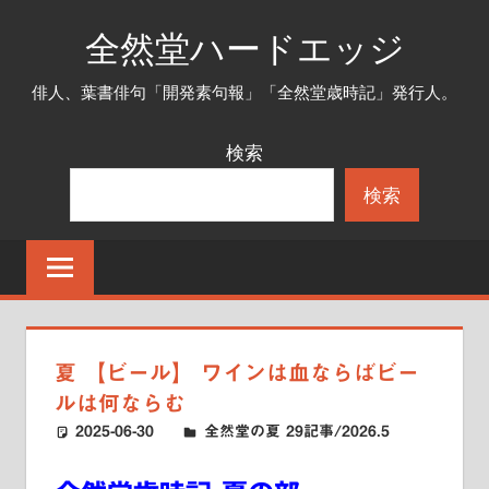
コ
全然堂ハードエッジ
ン
テ
俳人、葉書俳句「開発素句報」「全然堂歳時記」発行人。
ン
ツ
検索
へ
検索
ス
キ
ッ
プ
夏 【ビール】 ワインは血ならばビー
ルは何ならむ
2025-06-30
ハードエッジ
全然堂の夏 29記事/2026.5