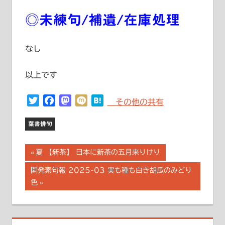
◎未練句/補遺/在庫処理
なし
以上です
Twitter
Facebook
Mastodon
Mixi
Hatena
その他の共有
葉書俳句
投
前
夏 【新茶】 日本に新茶の五月来りけり
の
稿
次
開発素句報 2025-03 実も種も白き胡瓜のみどり
記
の
色
事:
ナ
記
事:
ビ