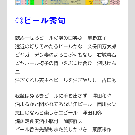
◎ビール秀句
飲み干せるビールの泡の口笑ふ 星野立子
遠近の灯りそめたるビールかな 久保田万太郎
ビヤガーデン妻のよろこぶ何もなし 右城暮石
ビヤホール椅子の背中をぶつけ合ひ 深見けん
二
注ぎくれし喪主へビールを注ぎやりし 古田秀
我輩はぬるきビールに手を出さず 澤田和弥
泊まるかと聞かれてゐない缶ビール 西川火尖
悪口のなんと楽しき生ビール 澤田和弥
焼魚定食麦酒小瓶付 加藤静夫
ビール呑み先輩もまた貧しかりき 栗原米作