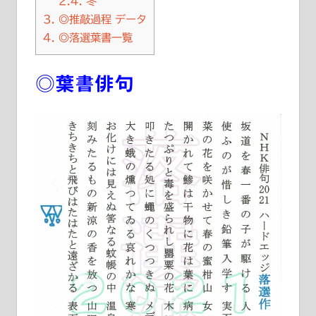
2.4.
冬
3.
◎推敲過程 データ
4.
◎落選葉書一覧
◎葉書俳句