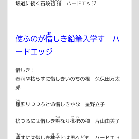
坂道に続く石段
初詣
ハードエッジ
お
使ふのが
惜
しき鉛筆入学す ハ
ードエッジ
惜しき：
春雨や枯らすに惜しきいのちの根 久保田万太
郎
ひな
雛
飾りつつふと命惜しきかな 星野立子
つや
びわ
捨つるには惜しき
艶
なり
枇杷
の種 片山由美子
つぶ
ゆず
潰
すには惜しき
柚子
とは思へども ハードエッ