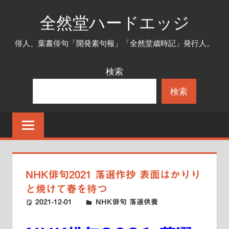
コ
全然堂ハードエッジ
ン
テ
俳人、葉書俳句「開発素句報」「全然堂歳時記」発行人。
ン
ツ
検索
へ
検索
ス
キ
ッ
プ
NHK俳句2021 落選作抄 表面はかりり
と焼けて春を待つ
2021-12-01
ハードエッジ
NHK俳句 落選供養