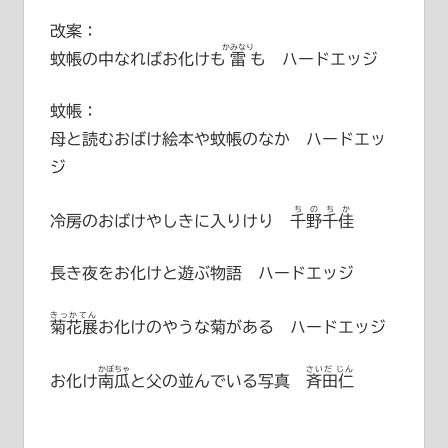
改案：
かみなり
蚊帳の中なればお化けも
雷
も ハードエッジ
蚊帳：
母と読むおばけ絵本や蚊帳のなか ハードエッ
ジ
ちのちか
冷房のおばけやしきに入りけり
千野千佳
長き夜をお化けと遊ぶ物語 ハードエッジ
きっかてん
菊花展
お化けのやうな菊がある ハードエッジ
かぼちゃ
さいだ じん
お化け
南瓜
と父の並んでいる写真
斉田仁