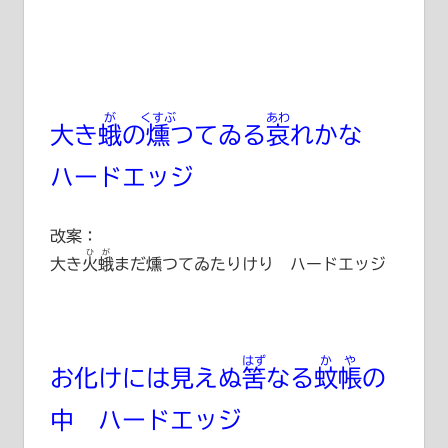
が
くすぶ
あわ
大き
蛾
の
燻
つてゐる
哀
れかな
ハードエッジ
改案：
ひが
大き
火蛾
まだ燻つてゐたりけり ハードエッジ
はず
かや
お化けには見えぬ
筈
なる
蚊帳
の
中 ハードエッジ