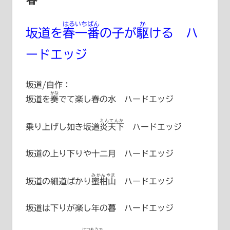
はるいちばん
か
坂道を
春一番
の子が
駆
ける ハ
ードエッジ
坂道/自作：
かな
坂道を
奏
でて楽し春の水 ハードエッジ
えんてんか
乗り上げし如き坂道
炎天下
ハードエッジ
坂道の上り下りや十二月 ハードエッジ
みかんやま
坂道の細道ばかり
蜜柑山
ハードエッジ
坂道は下りが楽し年の暮 ハードエッジ
はつもうで