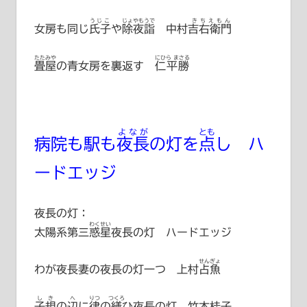
うじこ
じょやもうで
きちえもん
女房も同じ
氏子
や
除夜詣
中村吉右衛門
たたみや
にひら まさる
畳屋
の青女房を裏返す
仁平勝
よなが
とも
病院も駅も
夜長
の灯を
点
し ハ
ードエッジ
夜長の灯：
わくせい
太陽系第三
惑星
夜長の灯 ハードエッジ
せんぎょ
わが夜長妻の夜長の灯一つ
上村占魚
しき
へ
りつ
つくろ
子規
の
辺
に
律
の
繕
ひ夜長の灯 竹本桂子