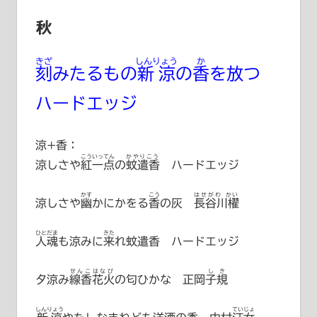
秋
きざ
しんりょう
か
刻
みたるもの
新涼
の
香
を放つ
ハードエッジ
涼+香：
こういってん
かやりこう
涼しさや
紅一点
の
蚊遣香
ハードエッジ
かす
こう
はせがわ かい
涼しさや
幽
かにかをる
香
の灰
長谷川櫂
ひとだま
きた
人魂
も涼みに
来
れ蚊遣香 ハードエッジ
せんこはなび
しき
夕涼み
線香花火
の匂ひかな
正岡子規
しんりょう
ていじょ