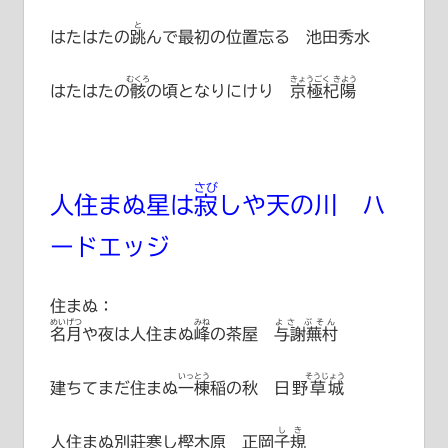
と
はたはたの
跳
んで最初の位置忘る 池田秀水
むくろ
きょうごく きよう
はたはたの
骸
の頃となりにけり
京極杞陽
さび
人住まぬ星は
寂
しや天の川 ハ
ードエッジ
住まぬ：
めいげつ
みね
よさ ぶそん
名月
や夜は人住まぬ
峰
の茶屋
与謝蕪村
いっとう
そうじょう
建ちてまだ住まぬ
一棟
稲の秋
日野草城
しき
人住まぬ別莊寒し樫木原
正岡子規