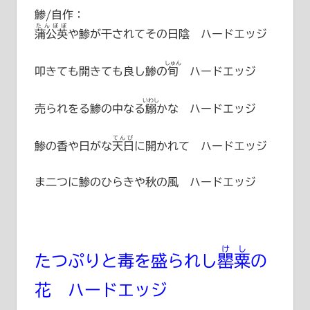
鯵/自作：
たんぽぽ
蒲公英
や鯵が干されてその日陰 ハードエッジ
しゅん
叩きても開きても良し鯵の
旬
ハードエッジ
いわし
売られをる鯵の中なる
鰯
かな ハードエッジ
てんぴ
鯵の香や日がな
天日
に開かれて ハードエッジ
ま二つに鯵のひらきや秋の風 ハードエッジ
けし
たつぷりと毒を盛られし
罌粟
の
花 ハードエッジ