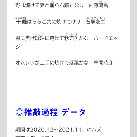
こも
めいせつ
野は焼けて妻と
籠
らん蔭もなし
内藤鳴雪
ほしがれい
いしづか ともじ
干鰈
はららご共に焼けてけり
石塚友二
こ
こはく
さんま
黒に
焦
げ
琥珀
に焼けて
秋刀魚
かな ハードエッ
ジ
オムレツが上手に焼けて落葉かな 草間時彦
◎推敲過程 データ
期間は2020.12～2021.11、のハズ