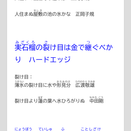
やしき
人住まぬ
屋敷
の池の氷かな 正岡子規
みざくろ
さ
つ
実石榴
の
裂
け目は金で
継
ぐべか
り ハードエッジ
裂け目：
うすらい
かたみわけ
ひろわたり たかお
薄氷
の裂け目に水や
形見分
広渡敬雄
はす
なかた ごう
裂け目より
蓮
の葉へ水ひろがりぬ
中田剛
にょうぼう
ていしゅ
ふ
ことしざけ