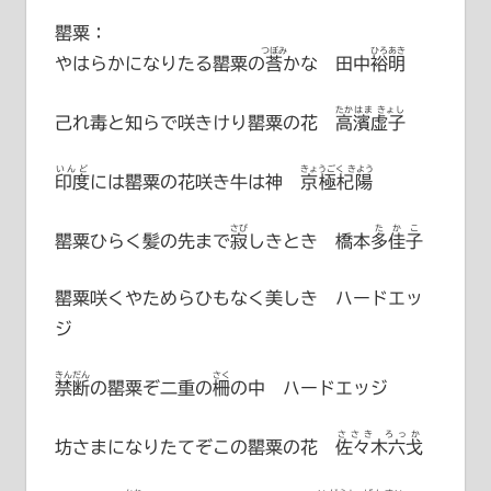
罌粟：
つぼみ
ひろあき
やはらかになりたる罌粟の
莟
かな
田中裕明
たかはま きょし
己れ毒と知らで咲きけり罌粟の花
高濱虚子
いんど
きょうごく きよう
印度
には罌粟の花咲き牛は神
京極杞陽
さび
たかこ
罌粟ひらく髪の先まで
寂
しきとき
橋本多佳子
罌粟咲くやためらひもなく美しき ハードエッ
ジ
きんだん
さく
禁断
の罌粟ぞ二重の
柵
の中 ハードエッジ
ささき ろっか
坊さまになりたてぞこの罌粟の花
佐々木六戈