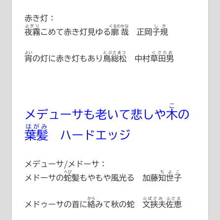
赤き灯：
よぎり
くるわ
かな
しき
夜霧
こめて赤き灯見ゆる
廓
哉
正岡子規
よい
とぶさまつ
くさたお
宵
の灯に赤き灯もあり
鳥総松
中村草田男
こ
メデューサも老いて悲しや
木
の
はがみ
葉髪
ハードエッジ
メデューサ/メドーサ：
へび
ちよこ
メドーサの
蛇
髪もやもや風光る
加藤知世子
から
ふばさみ ふさえ
メドゥーサの首に
絡
みて秋の蛇
文挾夫佐恵