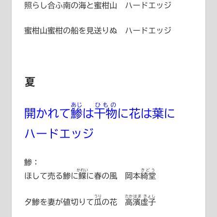
照らし合ふ南の海と蜜柑山 ハードエッジ
蜜柑山蜜柑の船を見送りぬ ハードエッジ
夏
あじ
ひもの
開かれて
鯵
は
干物
に花は葉に
ハードエッジ
鯵：
かれい
きどう
ほして売る鯵に
鰈
に春の風
岡本綺堂
うり
たかはま きょし
夕鯵を妻が値切りて
瓜
の花
高濱虚子