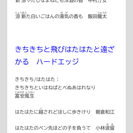
新涼
やたしなまねども洋酒の香
中村汀女
りょうあら
ゆげ
りゅうた
涼新
た白いごはんの
湯気
の香も
飯田龍太
きちきちと飛びはたはたと遠ざ
かる ハードエッジ
きちきち/はたはた：
きちきちといはねばとべぬあはれなり
とみやす ふうせい
富安風生
こ
はたはたに
越
されどほしに歩きけり 朝倉和江
はる
はたはたのペン先ほどの子を負うて
小林波留