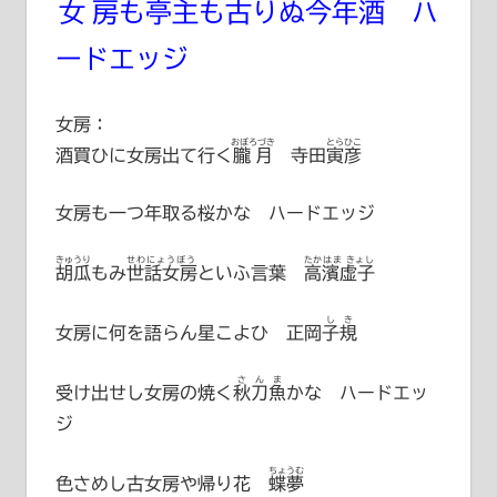
女房
も
亭主
も
古
りぬ
今年酒
ハ
ードエッジ
女房：
おぼろづき
とらひこ
酒買ひに女房出て行く
朧月
寺田寅彦
女房も一つ年取る桜かな ハードエッジ
きゅうり
せわにょうぼう
たかはま きょし
胡瓜
もみ
世話女房
といふ言葉
高濱虚子
しき
女房に何を語らん星こよひ
正岡子規
さんま
受け出せし女房の焼く
秋刀魚
かな ハードエッ
ジ
ちょうむ
色さめし古女房や帰り花
蝶夢