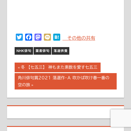
Twitter
Facebook
Mastodon
Mixi
Hatena
その他の共有
NHK俳句
葉書俳句
落選供養
投
前
冬 【七五三】 神もまた素数を愛す七五三
の
稿
次
角川俳句賞2021 落選作-Ａ 吹かば吹け春一番の
記
の
空の旅
事:
ナ
記
事:
ビ
ゲ
ー