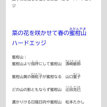
ジ
みかんやま
菜の花を咲かせて春の
蜜柑山
ハードエッジ
蜜柑山：
しこ
きよさき としお
蜜柑山より
指呼
にして蜜柑山
清崎敏郎
びりゅうし
せいし
蜜柑山黄の
微粒子
が蜜柑なる
山口誓子
つじた かつみ
どの山の影ともならず蜜柑山
辻田克巳
濃かりける日蔭日向や蜜柑山 松本たかし