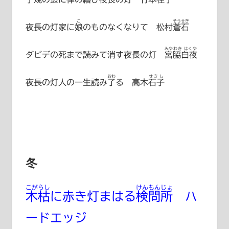
こ
そうせき
夜長の灯家に
娘
のものなくなりて
松村蒼石
みやわき はくや
ダビデの死まで読みて消す夜長の灯
宮脇白夜
おわ
せきし
夜長の灯人の一生読み
了
る
高木石子
冬
こがらし
けんもんじょ
木枯
に赤き灯まはる
検問所
ハ
ードエッジ