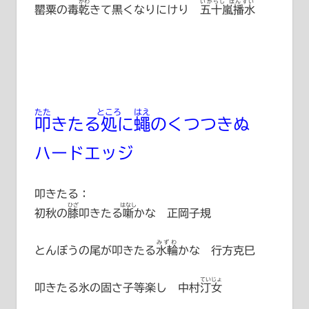
かわ
いがらし ばんすい
罌粟の毒
乾
きて黒くなりにけり
五十嵐播水
たた
ところ
はえ
叩
きたる
処
に
蠅
のくつつきぬ
ハードエッジ
叩きたる：
ひざ
はなし
初秋の
膝
叩きたる
噺
かな 正岡子規
みずわ
とんぼうの尾が叩きたる
水輪
かな 行方克巳
ていじょ
叩きたる氷の固さ子等楽し
中村汀女