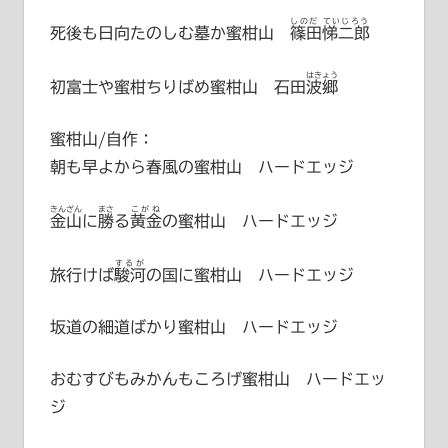
しのだ ていじろう
死後も日向たのしむ墓か蜜柑山
篠田悌二郎
はきょう
初富士や蜜柑ちりばめ蜜柑山
石田波郷
蜜柑山/自作：
朝も早よから春風の蜜柑山 ハードエッジ
きんざん
まさ
こがね
金山
に
勝
る
黄金
の蜜柑山 ハードエッジ
するが
旅行けば
駿河
の国に蜜柑山 ハードエッジ
坂道の細道ばかり蜜柑山 ハードエッジ
おむすびもみかんもころげ蜜柑山 ハードエッ
ジ