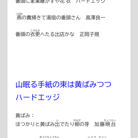
番頭に家業
継
がすや
花衣
ハードエッジ
つばめ
燕
の糞掃きて湯宿の番頭さん 高澤良一
ころもか
番頭の
衣更
へたる出店かな 正岡子規
山眠る手紙の束は黄ばみつつ
ハードエッジ
黄ばみ：
い
やなぎ
きょうたい
ほつかりと黄ばみ
出
でたり
柳
の芽
加藤暁台
まつりちょうちん
いぐさ けいこ