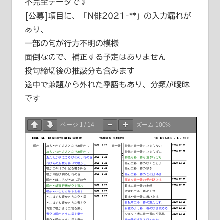
不完全データです
[公募]項目に、「N俳2021-**」の入力漏れが
あり、
一部の句が行方不明の模様
面倒なので、補正する予定はありません
投句締切後の推敲分も含みます
途中で兼題から外れた季語もあり、分類が曖昧
です
ページ
1
/
14
ズーム
100%