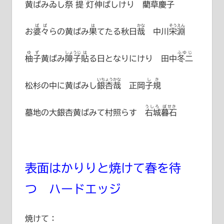
黄ばみゐし
祭提灯
伸ばしけり
藺草慶子
ばば
は
かな
そうえん
お
婆々
らの黄ばみ
果
てたる秋日
哉
中川宋淵
ゆず
しょうじ
は
ふゆじ
柚子
黄ばみ
障子
貼
る日となりにけり
田中冬二
いちょう
かな
しき
松杉の中に黄ばみし
銀杏
哉
正岡子規
うしろ ぼせき
墓地の大銀杏黄ばみて村照らす
右城暮石
表面はかりりと焼けて春を待
つ ハードエッジ
焼けて：