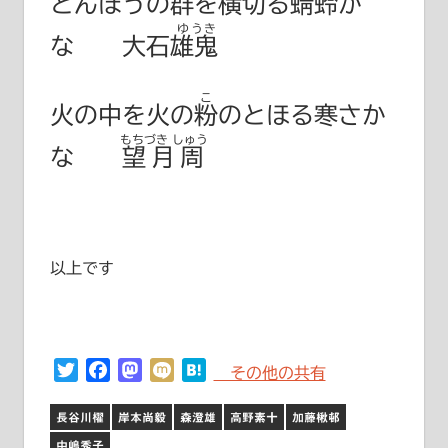
とんぼうの群を横切る
蜻蛉
か
ゆうき
な
大石雄鬼
こ
火の中を火の
粉
のとほる寒さか
もちづき しゅう
な
望月周
以上です
Twitter
Facebook
Mastodon
Mixi
Hatena
その他の共有
長谷川櫂
岸本尚毅
森澄雄
高野素十
加藤楸邨
中嶋秀子