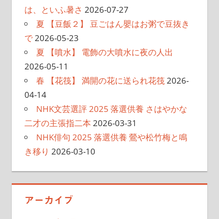
は、といふ暑さ
2026-07-27
夏 【豆飯２】 豆ごはん嬰はお粥で豆抜き
で
2026-05-23
夏 【噴水】 電飾の大噴水に夜の人出
2026-05-11
春 【花筏】 満開の花に送られ花筏
2026-
04-14
NHK文芸選評 2025 落選供養 さはやかな
二才の主張指二本
2026-03-31
NHK俳句 2025 落選供養 鶯や松竹梅と鳴
き移り
2026-03-10
アーカイブ