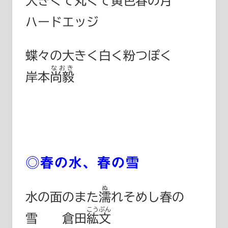
大きくて丸くて黄色春の月
ハードエッジ
蝶々の大きく白く粉つぽく
なおき
岸本
尚毅
◎春の水、春の雪
ぬ
水の面のまた
濡
れそめし春の
こうぶん
雪 倉田
紘文