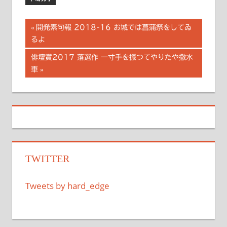
投
前
開発素句報 2018-16 お城では菖蒲祭をしてゐ
の
るよ
稿
記
次
俳壇賞2017 落選作 一寸手を振つてやりたや撒水
事:
ナ
の
車
記
ビ
事:
ゲ
ー
シ
TWITTER
ョ
ン
Tweets by hard_edge