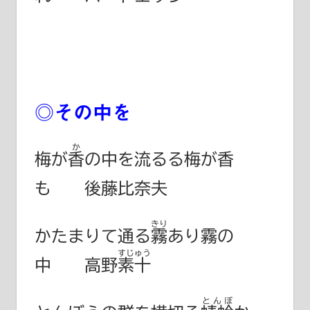
◎その中を
か
梅が
香
の中を流るる梅が香
も 後藤比奈夫
きり
かたまりて通る
霧
あり霧の
すじゅう
中 高野
素十
とんぼ