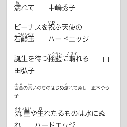
ぬ
濡
れて 中嶋秀子
いわ
ビーナスを
祝
ふ天使の
しゃぼんだま
石鹸玉
ハードエッジ
ようらん
さえず
誕生を待つ
揺藍
に
囀
れる 山
田弘子
ゆり
しべ
ぬ
百合
の
蘂
いのちのはじめ
濡
れてゐし 正木ゆう
子
りゅうせい
あ
流星
や
生
れたるものは水にぬ
れ ハードエッジ