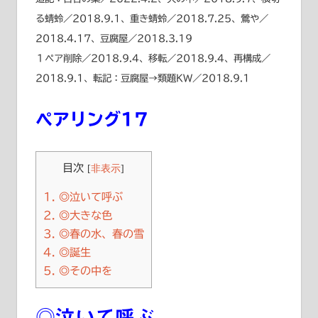
る蜻蛉／2018.9.1、重き蜻蛉／2018.7.25、鶯や／
2018.4.17、豆腐屋／2018.3.19
１ペア削除／2018.9.4、移転／2018.9.4、再構成／
2018.9.1、転記：豆腐屋→類題KW／2018.9.1
ペアリング17
目次
[
非表示
]
1.
◎泣いて呼ぶ
2.
◎大きな色
3.
◎春の水、春の雪
4.
◎誕生
5.
◎その中を
◎泣いて呼ぶ