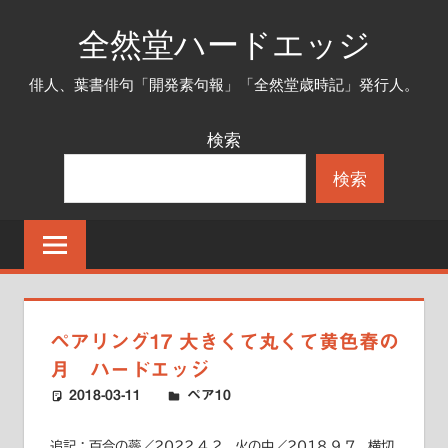
コ
全然堂ハードエッジ
ン
テ
俳人、葉書俳句「開発素句報」「全然堂歳時記」発行人。
ン
ツ
検索
へ
検索
ス
キ
ッ
プ
ペアリング17 大きくて丸くて黄色春の
月 ハードエッジ
2018-03-11
ハードエッジ
ペア10
追記：百合の蘂／2022.4.2、火の中／2018.9.7、横切