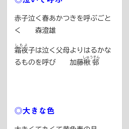
赤子泣く春あかつきを呼ぶごと
く 森澄雄
しもよ
霜夜
子は泣く父母よりはるかな
しゅうそん
るものを呼び 加藤
楸邨
◎大きな色