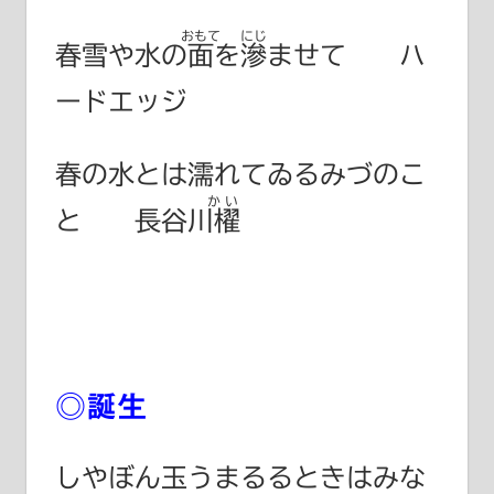
おもて
にじ
春雪や水の
面
を
滲
ませて ハ
ードエッジ
春の水とは濡れてゐるみづのこ
かい
と
長谷川櫂
◎誕生
しやぼん玉うまるるときはみな