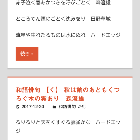
赤子泣く春あかつきを呼ぶごとく 森澄雄
ところてん煙のごとく沈みをり 日野草城
流星や生れたるものは水にぬれ ハードエッジ
続き
和語俳句 【く】 秋は餉のあともくつ
ろぐ木の実あり 森澄雄
2017-12-20
ハードエッジ
和語俳句 か行
るりるりと天をくすぐる雲雀かな ハードエッ
ジ