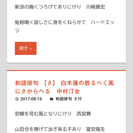
新涼の胸くつろげてありにけり 川崎展宏
蚯蚓鳴く寂しさに身をくねらせて ハードエッ
ジ
続き
和語俳句 【さ】 白木蓮の散るべく風
にさからへる 中村汀女
2017-08-19
ハードエッジ
和語俳句 さ行
初蝶を苛む風となりにけり 西宮舞
山百合を捧げて泳ぎ来る子あり 富安風生