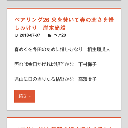
ペアリング26 火を焚いて春の寒さを惜
しみけり 岸本尚毅
2018-07-07
ハードエッジ
ペア20
春めくを冬田のために惜しむなり 相生垣瓜人
照れば金日かげれば銀芒かな 下村梅子
遠山に日の当りたる枯野かな 高濱虚子
続き