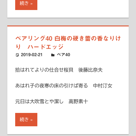
続き
ペアリング40 白梅の硬き蕾の香なりけ
り ハードエッジ
2019-02-21
ハードエッジ
ペア40
拾はれてよりの仕合せ桜貝 後藤比奈夫
あはれ子の夜寒の床の引けば寄る 中村汀女
元日は大吹雪とや潔し 高野素十
続き