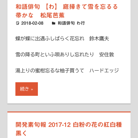
和語俳句 【わ】 庭掃きて雪を忘るる
帚かな 松尾芭蕉
2018-02-08
ハードエッジ
和語俳句 わ行
蝶が蝶に出遇ふしばらく花忘れ 鈴木鷹夫
雪の降る町といふ唄ありし忘れたり 安住敦
湯上りの蜜柑忘るな柚子買うて ハードエッジ
続き
開発素句報 2017-12 白粉の花の紅白種
黒く