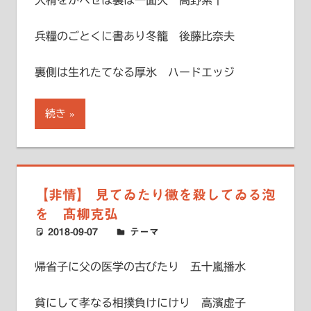
大榾をかへせば裏は一面火 高野素十
兵糧のごとくに書あり冬籠 後藤比奈夫
裏側は生れたてなる厚氷 ハードエッジ
続き
【非情】 見てゐたり黴を殺してゐる泡
を 髙柳克弘
2018-09-07
ハードエッジ
テーマ
帰省子に父の医学の古びたり 五十嵐播水
貧にして孝なる相撲負けにけり 高濱虚子