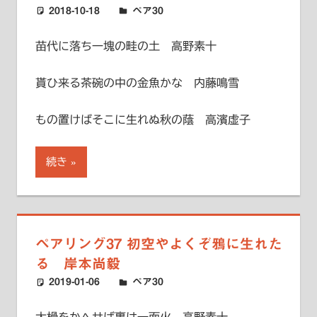
2018-10-18
ハードエッジ
ペア30
苗代に落ち一塊の畦の土 高野素十
貰ひ来る茶碗の中の金魚かな 内藤鳴雪
もの置けばそこに生れぬ秋の蔭 高濱虚子
続き
ペアリング37 初空やよくぞ鴉に生れた
る 岸本尚毅
2019-01-06
ハードエッジ
ペア30