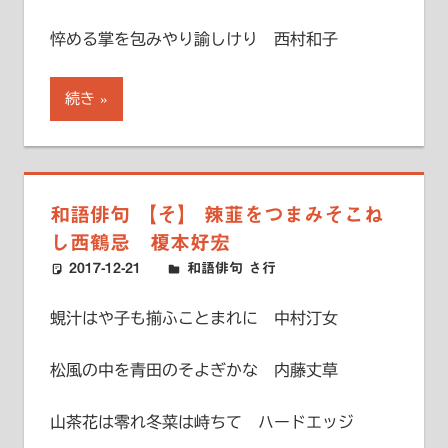
悴める掌を包みやり諭しけり 西村和子
続き
和語俳句 【そ】 辣韮をつまみそこね
し西鶴忌 榎本好宏
2017-12-21
ハードエッジ
和語俳句 さ行
蜆汁はや子も揃ふことまれに 中村汀女
松風の中を青田のそよぎかな 内藤丈草
山茶花は零れ冬菜は峙ちて ハードエッジ