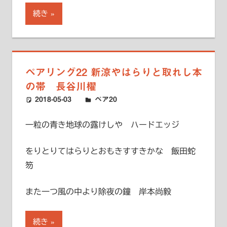
続き
ペアリング22 新涼やはらりと取れし本
の帯 長谷川櫂
2018-05-03
ハードエッジ
ペア20
一粒の青き地球の露けしや ハードエッジ
をりとりてはらりとおもきすすきかな 飯田蛇
笏
また一つ風の中より除夜の鐘 岸本尚毅
続き