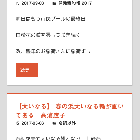
2017-09-03
ハードエッジ
開発素句報 2017
明日はもう市民プールの最終日
白粉花の種を零しつ咲き続く
改、豊年のお稲荷さんに稲荷ずし
続き
【大いなる】 春の浜大いなる輪が画い
てある 高濱虚子
2017-05-06
ハードエッジ
名詞以外
春泥を来て大いなる靴となり 上野泰