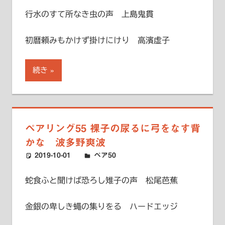
行水のすて所なき虫の声 上島鬼貫
初暦頼みもかけず掛けにけり 高濱虚子
続き
ペアリング55 裸子の尿るに弓をなす背
かな 波多野爽波
2019-10-01
ハードエッジ
ペア50
蛇食ふと聞けば恐ろし雉子の声 松尾芭蕉
金銀の卑しき蠅の集りをる ハードエッジ