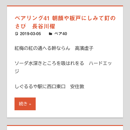
ペアリング41 朝顔や板戸にしみて釘の
さび 長谷川櫂
2019-03-05
ハードエッジ
ペア40
紅梅の紅の通へる幹ならん 高濱虚子
ソーダ水深きところを吸はれをる ハードエッ
ジ
しぐるるや駅に西口東口 安住敦
続き