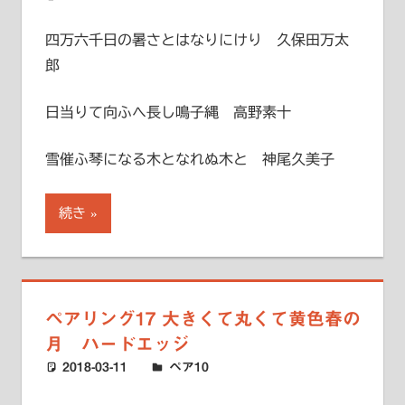
四万六千日の暑さとはなりにけり 久保田万太
郎
日当りて向ふへ長し鳴子縄 高野素十
雪催ふ琴になる木となれぬ木と 神尾久美子
続き
ペアリング17 大きくて丸くて黄色春の
月 ハードエッジ
2018-03-11
ハードエッジ
ペア10