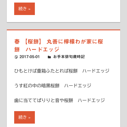
続き
春 【桜餅】 丸善に檸檬わが家に桜
餅 ハードエッジ
2017-05-01
ハードエッジ
お手本俳句歳時記
ひもとけば重箱ふたとれば桜餅 ハードエッジ
うす紅の中の暗黒桜餅 ハードエッジ
歯に当ててぱりりと音や桜餅 ハードエッジ
続き