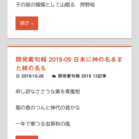
子の尿の燦燦として山眠る 押野裕
続き
開発素句報 2019-09 日本に神の名あま
た柿の名も
2019-10-26
ハードエッジ
開発素句報 2019 13記事
申し訳なささうな黄を青蜜柑
菊の香のつんと神代の昔かな
一年で果つる虫草秋の風