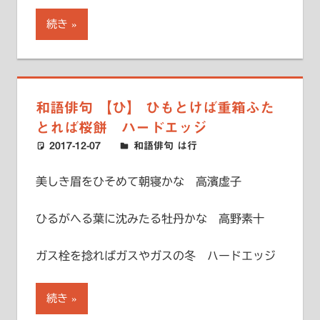
続き
和語俳句 【ひ】 ひもとけば重箱ふた
とれば桜餅 ハードエッジ
2017-12-07
ハードエッジ
和語俳句 は行
美しき眉をひそめて朝寝かな 高濱虚子
ひるがへる葉に沈みたる牡丹かな 高野素十
ガス栓を捻ればガスやガスの冬 ハードエッジ
続き