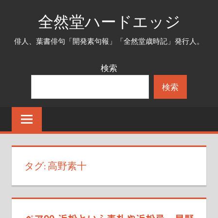
コ
全然堂ハードエッジ
ン
テ
俳人、葉書俳句「開発素句報」「全然堂歳時記」発行人。
ン
ツ
検索
へ
検索
ス
キ
ッ
プ
タグ:
高野素十