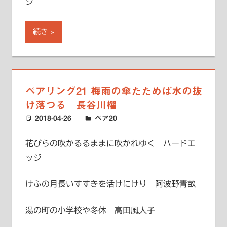
ジ
続き
ペアリング21 梅雨の傘たためば水の抜
け落つる 長谷川櫂
2018-04-26
ハードエッジ
ペア20
花びらの吹かるるままに吹かれゆく ハードエ
ッジ
けふの月長いすすきを活けにけり 阿波野青畝
湯の町の小学校や冬休 高田風人子