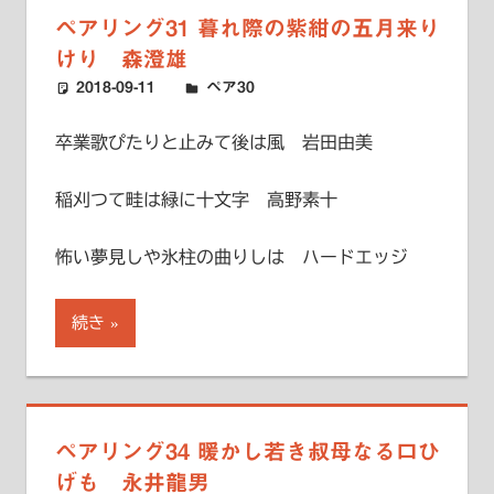
ペアリング31 暮れ際の紫紺の五月来り
けり 森澄雄
2018-09-11
ハードエッジ
ペア30
卒業歌ぴたりと止みて後は風 岩田由美
稲刈つて畦は緑に十文字 高野素十
怖い夢見しや氷柱の曲りしは ハードエッジ
続き
ペアリング34 暖かし若き叔母なる口ひ
げも 永井龍男