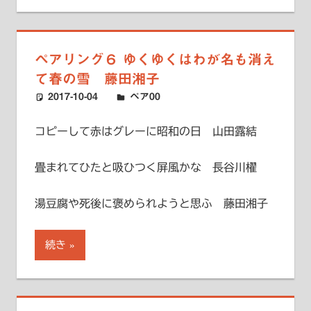
ペアリング６ ゆくゆくはわが名も消え
て春の雪 藤田湘子
2017-10-04
ハードエッジ
ペア00
コピーして赤はグレーに昭和の日 山田露結
畳まれてひたと吸ひつく屏風かな 長谷川櫂
湯豆腐や死後に褒められようと思ふ 藤田湘子
続き