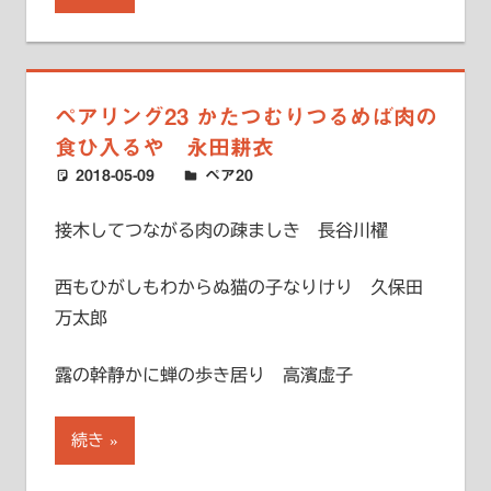
ペアリング23 かたつむりつるめば肉の
食ひ入るや 永田耕衣
2018-05-09
ハードエッジ
ペア20
接木してつながる肉の疎ましき 長谷川櫂
西もひがしもわからぬ猫の子なりけり 久保田
万太郎
露の幹静かに蝉の歩き居り 高濱虚子
続き