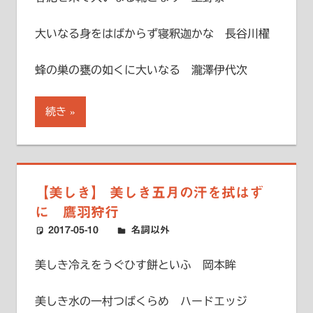
大いなる身をはばからず寝釈迦かな 長谷川櫂
蜂の巣の甕の如くに大いなる 瀧澤伊代次
続き
【美しき】 美しき五月の汗を拭はず
に 鷹羽狩行
2017-05-10
ハードエッジ
名詞以外
美しき冷えをうぐひす餅といふ 岡本眸
美しき水の一村つばくらめ ハードエッジ