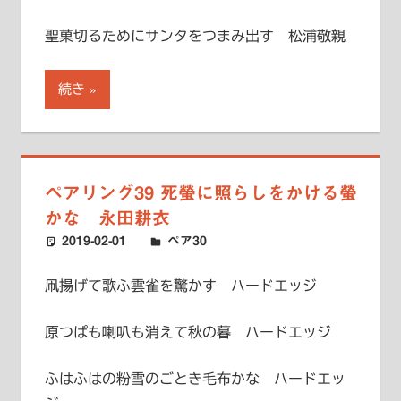
聖菓切るためにサンタをつまみ出す 松浦敬親
続き
ペアリング39 死螢に照らしをかける螢
かな 永田耕衣
2019-02-01
ハードエッジ
ペア30
凧揚げて歌ふ雲雀を驚かす ハードエッジ
原つぱも喇叭も消えて秋の暮 ハードエッジ
ふはふはの粉雪のごとき毛布かな ハードエッ