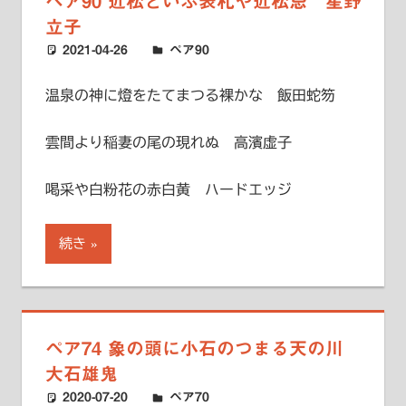
ペア90 近松といふ表札や近松忌 星野
立子
2021-04-26
ハードエッジ
ペア90
温泉の神に燈をたてまつる裸かな 飯田蛇笏
雲間より稲妻の尾の現れぬ 高濱虚子
喝采や白粉花の赤白黄 ハードエッジ
続き
ペア74 象の頭に小石のつまる天の川
大石雄鬼
2020-07-20
ハードエッジ
ペア70