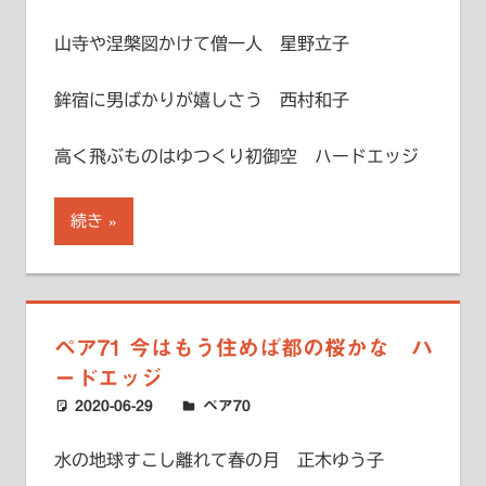
山寺や涅槃図かけて僧一人 星野立子
鉾宿に男ばかりが嬉しさう 西村和子
高く飛ぶものはゆつくり初御空 ハードエッジ
続き
ペア71 今はもう住めば都の桜かな ハ
ードエッジ
2020-06-29
ハードエッジ
ペア70
水の地球すこし離れて春の月 正木ゆう子