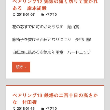
ペアリング12 鶏頭の短く切りて置かれ
ある 岸本尚毅
2018-01-07
ハードエッジ
ペア10
花の芯すでに苺のかたちなす 飴山實
籐椅子を抜ける西日となりにけり 長谷川櫂
自転車に詰める空気も年用意 ハードエッジ
続き
ペアリング13 鉄塔の二百十日の高さか
な 村田篠
2018-01-15
ハードエッジ
ペア10