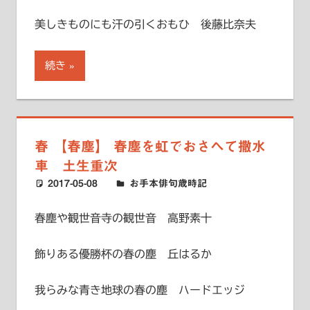
美しきものにも汗の引くおもひ 後藤比奈夫
続き
春 【春塵】 春塵を虹でおさへて撒水
車 土生重次
2017-05-08
ハードエッジ
お手本俳句歳時記
春塵や観世音寺の観世音 高野素十
飾りある優勝杯の春の塵 丘はるか
我らみな青き地球の春の塵 ハードエッジ