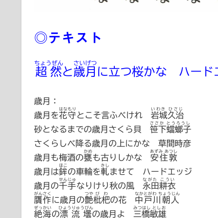
◎テキスト
ちょうぜん
さいげつ
超然
と
歳月
に立つ桜かな ハード
歳月：
はなもり
いわき ひさじ
歳月を
花守
とこそ言ふべけれ
岩城久治
ささか とうろうし
砂となるまでの歳月さくら貝
笹下蟷螂子
さくらしべ降る歳月の上にかな 草間時彦
かめ
あずみ あつし
歳月も梅酒の
甕
も古りしかな
安住敦
ほこ
きし
歳月は
鉾
の車輪を
軋
ませて ハードエッジ
せんじゅ
ながた こうい
歳月の
千手
なりけり秋の風
永田耕衣
がんさく
つや
びわ
なかとがわ ちょうじん
贋作
に歳月の
艶
枇杷
の花
中戸川朝人
ぜっかい
ひょうりゅうびん
みつはし としお
絶海
の
漂流壜
の歳月よ
三橋敏雄