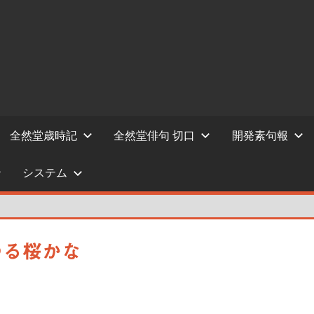
全然堂歳時記
全然堂俳句 切口
開発素句報
システム
ゆる桜かな