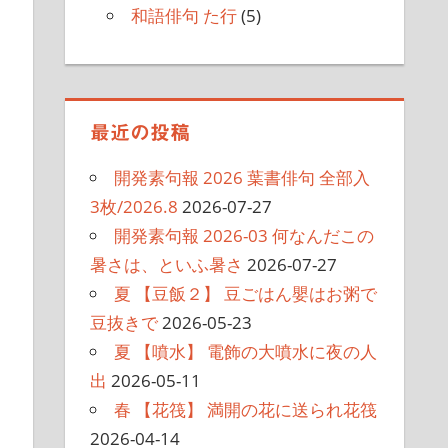
和語俳句 た行
(5)
最近の投稿
開発素句報 2026 葉書俳句 全部入
3枚/2026.8
2026-07-27
開発素句報 2026-03 何なんだこの
暑さは、といふ暑さ
2026-07-27
夏 【豆飯２】 豆ごはん嬰はお粥で
豆抜きで
2026-05-23
夏 【噴水】 電飾の大噴水に夜の人
出
2026-05-11
春 【花筏】 満開の花に送られ花筏
2026-04-14