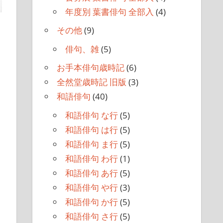
年度別 葉書俳句 全部入
(4)
その他
(9)
俳句、雑
(5)
お手本俳句歳時記
(6)
全然堂歳時記 旧版
(3)
和語俳句
(40)
和語俳句 な行
(5)
和語俳句 は行
(5)
和語俳句 ま行
(5)
和語俳句 わ行
(1)
和語俳句 あ行
(5)
和語俳句 や行
(3)
和語俳句 か行
(5)
和語俳句 さ行
(5)