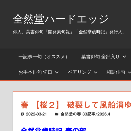
コ
ン
全然堂ハードエッジ
テ
ン
俳人、葉書俳句「開発素句報」「全然堂歳時記」発行人。
ツ
へ
ス
一記事一句（オススメ）
葉書俳句 全部入り
キ
ッ
お手本俳句 切口
ペアリング
和語俳句
プ
春 【桜２】 破裂して風船消
2022-03-21
ハードエッジ
全然堂の春 33記事/2026.4