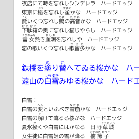
夜店
にて時を忘れしシンデレラ ハードエッジ
いね
すずめ
東京に
稲
を忘れし
雀
かな ハードエッジ
にえ
もず
たかね
贄
いくつ忘れし
鵙
の
高音
かな ハードエッジ
げたばこ
下駄箱
の奥に忘れし猫じやらし ハードエッジ
ゆきおんな
ちしお
雪女
熱き
血潮
を忘れしや ハードエッジ
かるた
恋の歌いくつ忘れし
歌留多
かな ハードエッジ
ぬ
か
鉄橋を
塗
り
替
へてゐる桜かな ハ
しらゆき
遠山の
白雪
みゆる桜かな ハード
白雪：
へん
なだれ
白雪の
変
といふべき
雪崩
かな ハードエッジ
と
白雪の
解
けて流るる桜かな ハードエッジ
か
そうじょう
夏氷
掻
くや白雪にはかなる
日野草城
くすのき せつこ
女生徒に白雪姫の雪が降る
楠節子