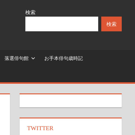
検索
検索
落選俳句館
お手本俳句歳時記
TWITTER