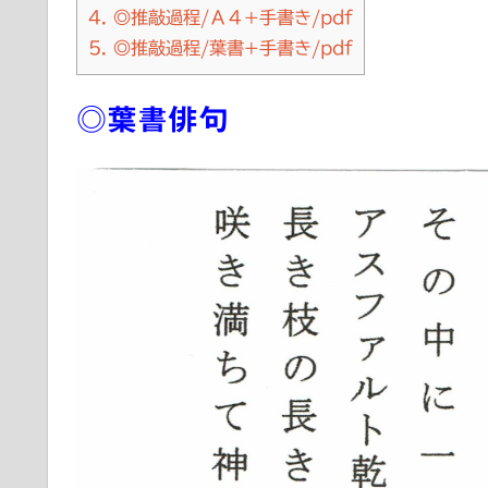
4.
◎推敲過程/Ａ４+手書き/pdf
5.
◎推敲過程/葉書+手書き/pdf
◎葉書俳句