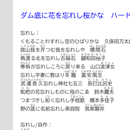
ダム底に花を忘れし桜かな ハー
忘れし：
くもることわすれし空のひばりかな 久保田万太
こざん
われ
せり
はし かんせき
故山
我
を
芹
つむ我を忘れしや
橋閒石
とりわた
ふるじしゃく
かぎわだ ゆうこ
鳥渡
る北を忘れし
古磁石
鍵和田秞子
かんたく
もど
はつじょ
寒柝
が忘れしころに
戻
り来る
山口波津女
ふゆごもり
とみやす ふうせい
忘れし字妻に教はり
冬籠
富安風生
ぶうんちょうきゅう
たつみ ひろし
武運長久
忘れし神社七五三
辰巳比呂史
びわ
たかお
枇杷
の花忘れしものに母のこゑ
鈴木鷹夫
ごと
てまりうた
たかこ
つまづきし
如
く忘れし
手毬歌
橋本多佳子
はて
つくし ばんせい
野の
涯
に名前忘れし美容院
筑紫磐井
忘れし/自作：
よみせ