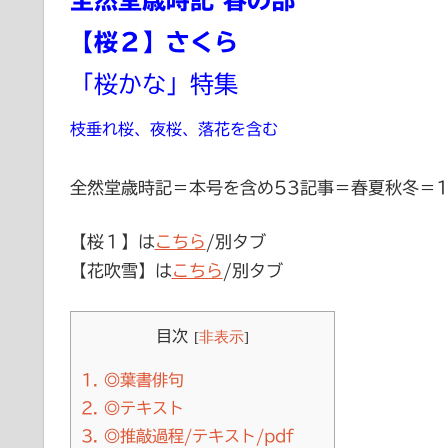
全然堂歳時記 春の部
【桜２】さくら
「桜かな」特集
枝垂れ桜、夜桜、落花を含む
全然堂歳時記＝本号を含め53記事＝春夏秋冬＝17-
【桜１】は
こちら
/別タブ
【花吹雪】は
こちら
/別タブ
目次
[
非表示
]
1.
◎葉書俳句
2.
◎テキスト
3.
◎推敲過程/テキスト/pdf