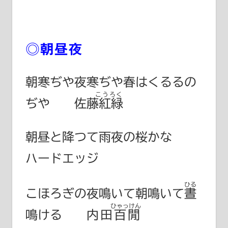
◎朝昼夜
朝寒ぢや夜寒ぢや春はくるるの
こうろく
ぢや
佐藤紅緑
朝昼と降つて雨夜の桜かな
ハードエッジ
ひる
こほろぎの夜鳴いて朝鳴いて
晝
ひゃっけん
鳴ける
内田百閒