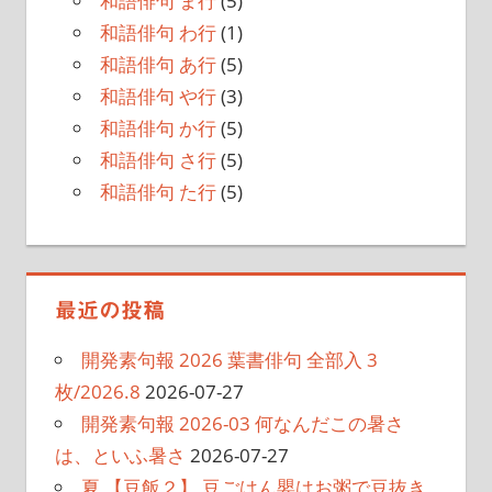
和語俳句 ま行
(5)
和語俳句 わ行
(1)
和語俳句 あ行
(5)
和語俳句 や行
(3)
和語俳句 か行
(5)
和語俳句 さ行
(5)
和語俳句 た行
(5)
最近の投稿
開発素句報 2026 葉書俳句 全部入 3
枚/2026.8
2026-07-27
開発素句報 2026-03 何なんだこの暑さ
は、といふ暑さ
2026-07-27
夏 【豆飯２】 豆ごはん嬰はお粥で豆抜き