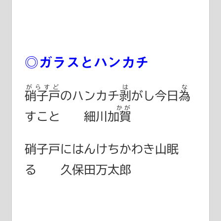
◎ガラスとハンカチ
がらすど
は
な
硝子戸
のハンカチ
剥
がし今日
為
かが
すこと
細川加賀
硝子戸にはんけちかわき山眠
る 久保田万太郎