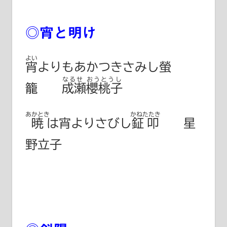
◎宵と明け
よい
宵
よりもあかつきさみし螢
なるせ おうとうし
籠
成瀬櫻桃子
あかとき
かねたたき
暁
は宵よりさびし
鉦叩
星
野立子