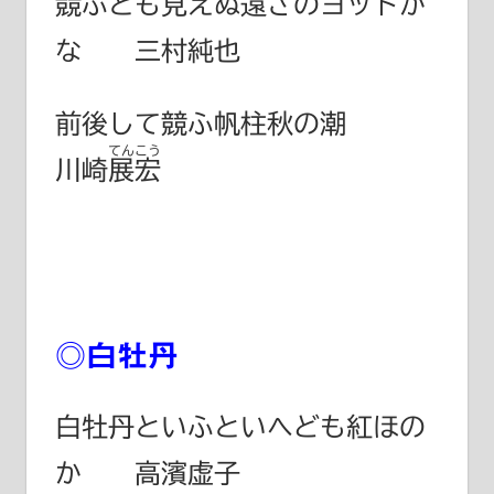
競
ふとも見えぬ遠さのヨットか
な 三村純也
前後して競ふ帆柱秋の潮
てんこう
川崎展宏
◎白牡丹
白牡丹といふといへども紅ほの
か 高濱虚子