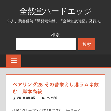
コ
全然堂ハードエッジ
ン
テ
俳人、葉書俳句「開発素句報」「全然堂歳時記」発行人。
ン
ツ
検索
へ
検索
ス
キ
ッ
プ
ペアリング28 その昔栄えし港ラムネ飲
む 岸本尚毅
2018-08-05
ハードエッジ
ペア20
追記：グルーガン／2019.7.23、セーター／