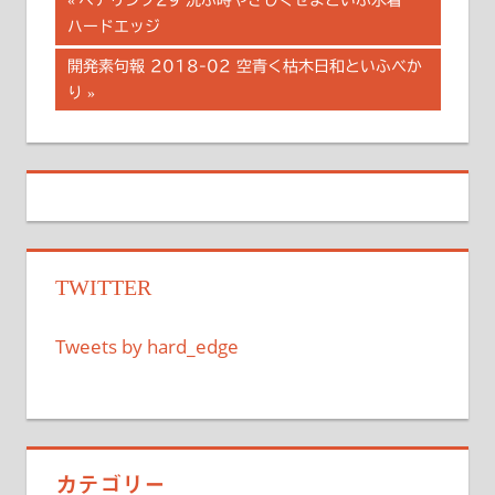
投
ペアリング29 洗ふ時やさしくせよといふ水着
の
ハードエッジ
稿
記
次
開発素句報 2018-02 空青く枯木日和といふべか
事:
ナ
の
り
記
ビ
事:
ゲ
ー
シ
TWITTER
ョ
ン
Tweets by hard_edge
カテゴリー