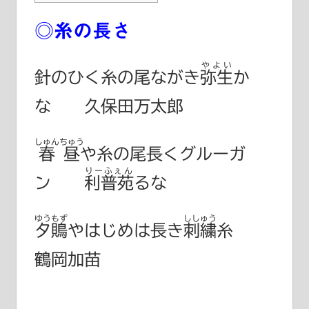
◎糸の長さ
やよい
針のひく糸の尾ながき
弥生
か
な 久保田万太郎
しゅんちゅう
春昼
や糸の尾長くグルーガ
りーふぇん
ン
利普苑
るな
ゆうもず
ししゅう
夕鵙
やはじめは長き
刺繍
糸
鶴岡加苗