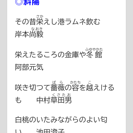
◎斜陽
さか
その昔
栄
えし港ラムネ飲む
なおき
岸本尚毅
ふゆやかた
栄えたるころの金庫や
冬館
阿部元気
ばら
かたち
こ
咲き切つて
薔薇
の
容
を
越
えける
くさたお
も
中村草田男
白桃のいたみながらのよい匂
い 池田澄子