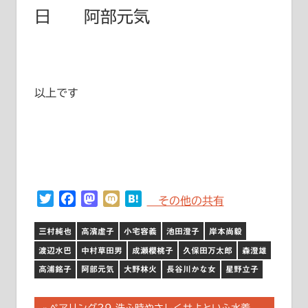
日 阿部元気
以上です
Twitter
Facebook
Mastodon
Mixi
Hatena
その他の共有
三村純也
高濱虚子
小宅容義
池田澄子
岸本尚毅
渡辺水巴
中村草田男
成瀬櫻桃子
久保田万太郎
森澄雄
高浦銘子
阿部元気
大野林火
長谷川かな女
星野立子
前