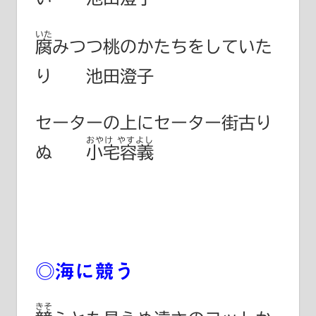
いた
腐
みつつ桃のかたちをしていた
り 池田澄子
セーターの上にセーター街古り
おやけ やすよし
ぬ
小宅容義
◎海に競う
きそ