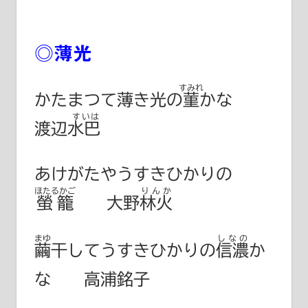
◎薄光
すみれ
かたまつて薄き光の
菫
かな
すいは
渡辺水巴
あけがたやうすきひかりの
ほたるかご
りんか
螢籠
大野林火
まゆ
しなの
繭
干してうすきひかりの
信濃
か
な 高浦銘子