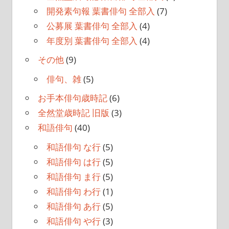
開発素句報 葉書俳句 全部入
(7)
公募展 葉書俳句 全部入
(4)
年度別 葉書俳句 全部入
(4)
その他
(9)
俳句、雑
(5)
お手本俳句歳時記
(6)
全然堂歳時記 旧版
(3)
和語俳句
(40)
和語俳句 な行
(5)
和語俳句 は行
(5)
和語俳句 ま行
(5)
和語俳句 わ行
(1)
和語俳句 あ行
(5)
和語俳句 や行
(3)