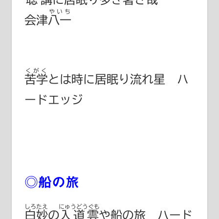
やいち
会津八一
くがく
苦学
とは時に居眠り流れ星 ハ
ードエッジ
◎船の旅
しろたえ
にゅうどうぐも
白妙
の
入道雲
や船の旅 ハード