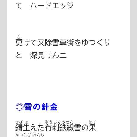
て ハードエッジ
ふ
更
けて又除雪車街をゆつくり
と 深見けん二
◎雪の針金
さび
は
ゆうしてっせん
はて
錆
生
えた
有刺鉄線
雪の
果
かつらぎ れんじ