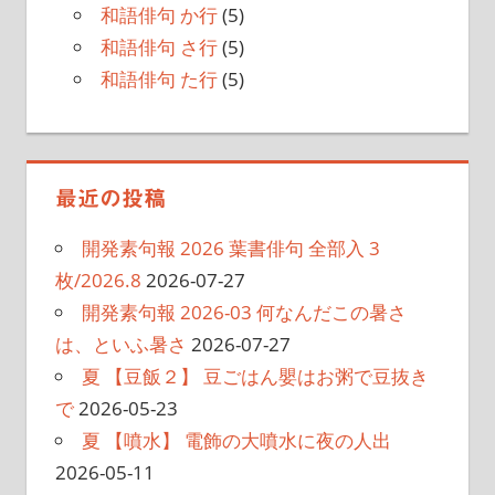
和語俳句 か行
(5)
和語俳句 さ行
(5)
和語俳句 た行
(5)
最近の投稿
開発素句報 2026 葉書俳句 全部入 3
枚/2026.8
2026-07-27
開発素句報 2026-03 何なんだこの暑さ
は、といふ暑さ
2026-07-27
夏 【豆飯２】 豆ごはん嬰はお粥で豆抜き
で
2026-05-23
夏 【噴水】 電飾の大噴水に夜の人出
2026-05-11