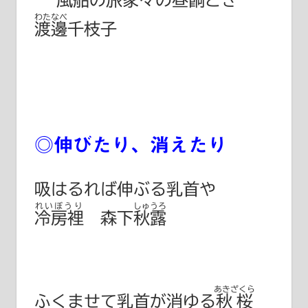
わたなべ
渡邊千枝子
◎伸びたり、消えたり
吸はるれば伸ぶる乳首や
れいぼうり
しゅうろ
冷房裡
森下秋露
あきざくら
ふくませて乳首が消ゆる
秋桜