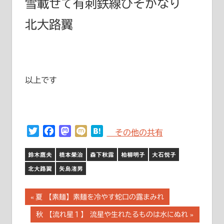
雪
載
せて有刺鉄線ひそかなり
北大路翼
以上です
Twitter
Facebook
Mastodon
Mixi
Hatena
その他の共有
鈴木鷹夫
橋本榮治
森下秋露
柏柳明子
大石悦子
北大路翼
矢島渚男
投
前
夏 【素麺】素麺を冷やす蛇口の露まみれ
の
稿
次
秋 【流れ星１】 流星や生れたるものは水にぬれ
記