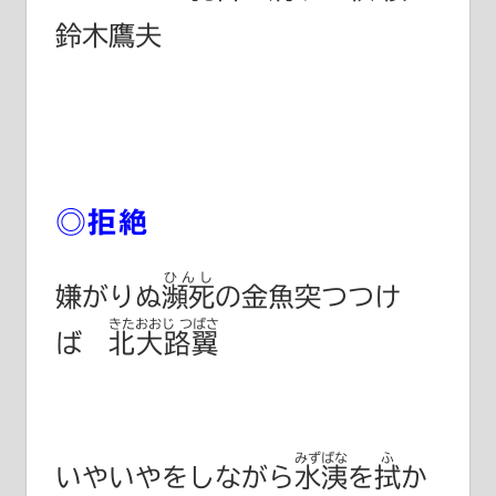
鈴木鷹夫
◎拒絶
ひんし
嫌がりぬ
瀕死
の金魚突つつけ
きたおおじ つばさ
ば
北大路翼
みずばな
ふ
いやいやをしながら
水洟
を
拭
か