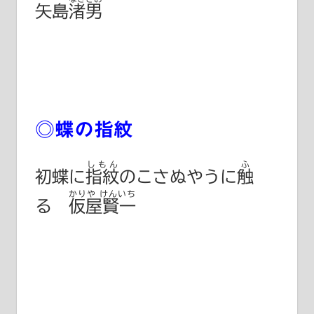
矢島渚男
◎蝶の指紋
しもん
ふ
初蝶に
指紋
のこさぬやうに
触
かりや けんいち
る
仮屋賢一