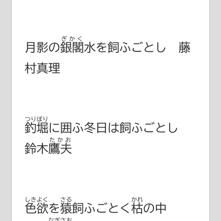
ぎかく
月影の
銀閣
水を飼ふごとし 藤
村真理
つりぼり
釣堀
に囲ふ冬日は飼ふごとし
たかお
鈴木鷹夫
しきよく
さる
かれ
色欲
を
猿
飼ふごとく
枯
の中
なぎさお