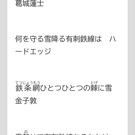
葛城蓮士
何を守る雪降る有刺鉄線は ハ
ードエッジ
てつじょうもう
とげ
鉄条網
ひとつひとつの
棘
に雪
金子敦
の