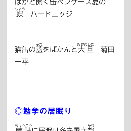
ぱかと開く缶ペンケース夏の
ちょう
蝶
ハードエッジ
ふた
おおあした
猫缶の
蓋
をぱかんと
大旦
菊田
一平
◎勉学の居眠り
ちょうこう
かな
聴講
に居眠り多き暑さ
哉