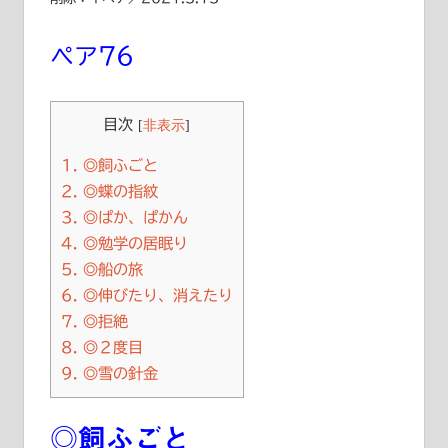
ペア76
目次
[
非表示
]
1.
◎飼ふごと
2.
◎蝶の指紋
3.
◎ぱか、ぱかん
4.
◎勉学の居眠り
5.
◎船の旅
6.
◎伸びたり、消えたり
7.
◎拒絶
8.
◎２度目
9.
◎雪の針金
◎飼ふごと