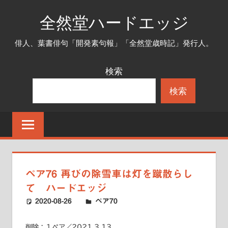
コ
全然堂ハードエッジ
ン
テ
俳人、葉書俳句「開発素句報」「全然堂歳時記」発行人。
ン
ツ
検索
へ
検索
ス
キ
ッ
プ
ペア76 再びの除雪車は灯を蹴散らし
て ハードエッジ
2020-08-26
ハードエッジ
ペア70
削除：１ペア／2021.3.13