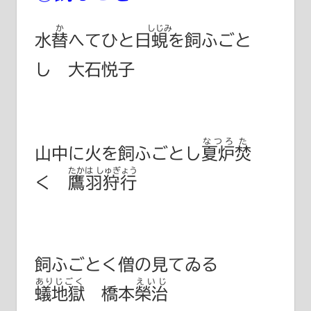
か
しじみ
水
替
へてひと日
蜆
を飼ふごと
し 大石悦子
なつろ
た
山中に火を飼ふごとし
夏炉
焚
たかは しゅぎょう
く
鷹羽狩行
飼ふごとく僧の見てゐる
ありじごく
えいじ
蟻地獄
橋本榮治