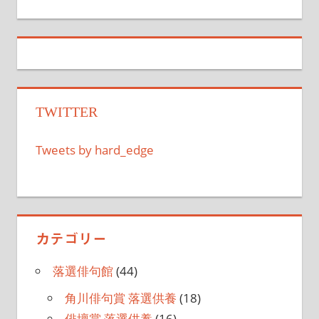
の
事:
ナ
記
事:
ビ
ゲ
ー
TWITTER
シ
Tweets by hard_edge
ョ
ン
カテゴリー
落選俳句館
(44)
角川俳句賞 落選供養
(18)
俳壇賞 落選供養
(16)