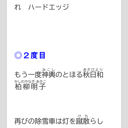
れ ハードエッジ
◎２度目
みこし
あきびより
もう一度
神輿
のとほる
秋日和
かしわやなぎ あきこ
柏柳明子
けち
再びの除雪車は灯を
蹴散
らし