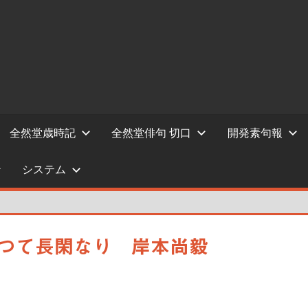
全然堂歳時記
全然堂俳句 切口
開発素句報
システム
掘つて長閑なり 岸本尚毅