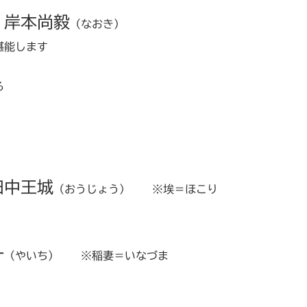
 岸本尚毅
（なおき）
堪能します
る
田中王城
（おうじょう） ※埃＝ほこり
一
（やいち） ※稲妻＝いなづま