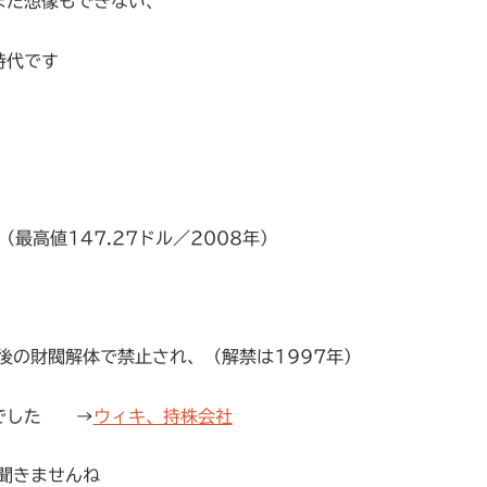
まだ想像もできない、
時代です
高値147.27ドル／2008年）
の財閥解体で禁止され、（解禁は1997年）
でした →
ウィキ、持株会社
聞きませんね