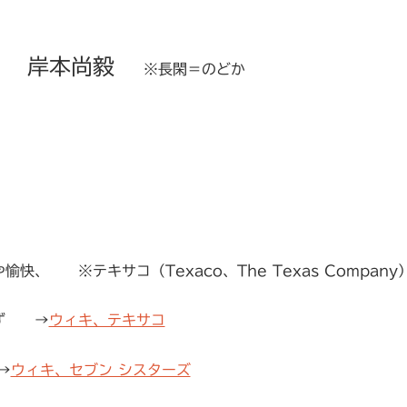
 岸本尚毅
※長閑＝のどか
 ※テキサコ（Texaco、The Texas Company
ず →
ウィキ、テキサコ
→
ウィキ、セブン シスターズ