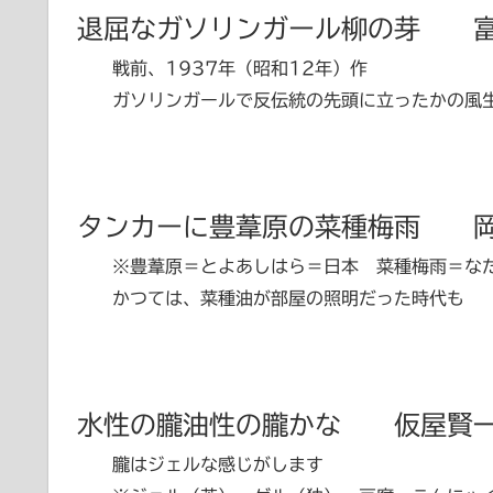
退屈なガソリンガール柳の芽 
戦前、1937年（昭和12年）作
ガソリンガールで反伝統の先頭に立ったかの風生
タンカーに豊葦原の菜種梅雨 
※豊葦原＝とよあしはら＝日本 菜種梅雨＝なた
かつては、菜種油が部屋の照明だった時代も
水性の朧油性の朧かな 仮屋賢
朧はジェルな感じがします