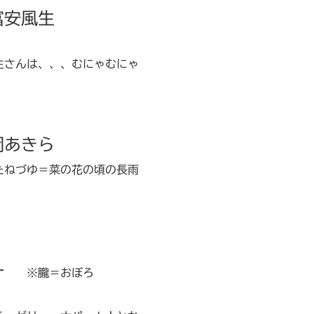
富安風生
さんは、、、むにゃむにゃ
岡あきら
ねづゆ＝菜の花の頃の長雨
一
※朧＝おぼろ