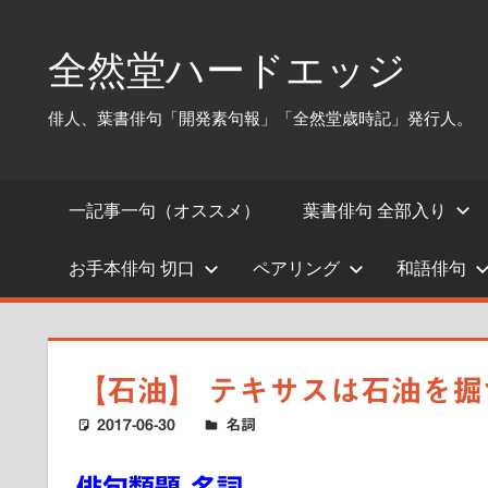
コ
ン
全然堂ハードエッジ
テ
ン
俳人、葉書俳句「開発素句報」「全然堂歳時記」発行人。
ツ
へ
ス
一記事一句（オススメ）
葉書俳句 全部入り
キ
ッ
お手本俳句 切口
ペアリング
和語俳句
プ
【石油】 テキサスは石油を
2017-06-30
ハードエッジ
名詞