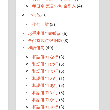
年度別 葉書俳句 全部入
(4)
その他
(9)
俳句、雑
(5)
お手本俳句歳時記
(6)
全然堂歳時記 旧版
(3)
和語俳句
(40)
和語俳句 な行
(5)
和語俳句 は行
(5)
和語俳句 ま行
(5)
和語俳句 わ行
(1)
和語俳句 あ行
(5)
和語俳句 や行
(3)
和語俳句 か行
(5)
和語俳句 さ行
(5)