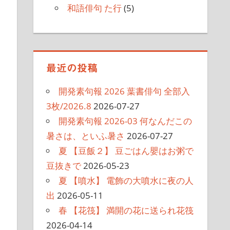
和語俳句 た行
(5)
最近の投稿
開発素句報 2026 葉書俳句 全部入
3枚/2026.8
2026-07-27
開発素句報 2026-03 何なんだこの
暑さは、といふ暑さ
2026-07-27
夏 【豆飯２】 豆ごはん嬰はお粥で
豆抜きで
2026-05-23
夏 【噴水】 電飾の大噴水に夜の人
出
2026-05-11
春 【花筏】 満開の花に送られ花筏
2026-04-14