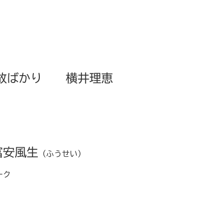
事故ばかり 横井理恵
富安風生
（ふうせい）
ーク