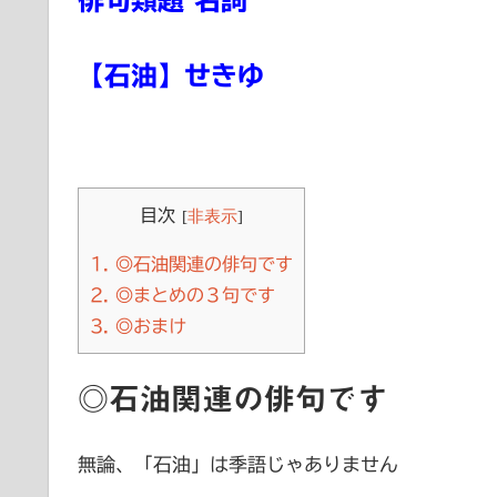
俳句類題 名詞
【石油】せきゆ
目次
[
非表示
]
1.
◎石油関連の俳句です
2.
◎まとめの３句です
3.
◎おまけ
◎石油関連の俳句です
無論、「石油」は季語じゃありません