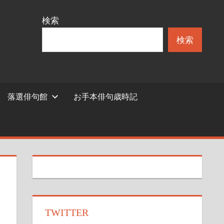
検索
検索
落選俳句館
お手本俳句歳時記
TWITTER