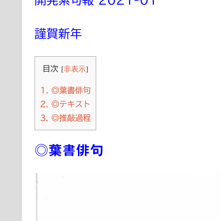
開発素句報 2021-01
謹賀新年
目次
[
非表示
]
1.
◎葉書俳句
2.
◎テキスト
3.
◎推敲過程
◎葉書俳句