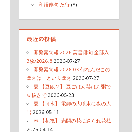
和語俳句 た行
(5)
最近の投稿
開発素句報 2026 葉書俳句 全部入
3枚/2026.8
2026-07-27
開発素句報 2026-03 何なんだこの
暑さは、といふ暑さ
2026-07-27
夏 【豆飯２】 豆ごはん嬰はお粥で
豆抜きで
2026-05-23
夏 【噴水】 電飾の大噴水に夜の人
出
2026-05-11
春 【花筏】 満開の花に送られ花筏
2026-04-14