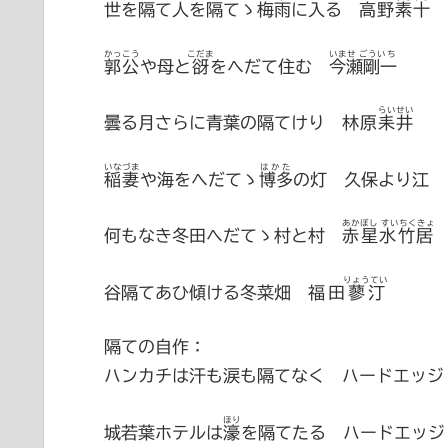
世を隔て人を隔てゝ
梅雨
に入る
高野素十
かっこう
こだま
いませ ごういち
郭公
や母と
谺
をへだて住む
今瀬剛一
らいせい
曇る月さらに青葉の隔てけり
林原耒井
いなづま
はかた
稲妻
や海をへだてゝ
博多
の灯 久保より江
あかぼし すいちくきょ
何もなき冬田へだてゝ村と村
赤星水竹居
りょうてい
谷隔てあひ傾ける冬菜畑
福田蓼汀
隔ての自作：
ハンカチは汗も涙も隔てなく ハードエッジ
ほり
城若葉ホテルは
濠
を隔てたる ハードエッジ