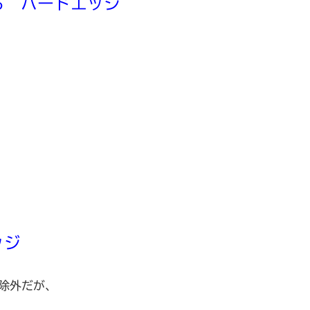
る ハードエッジ
ッジ
除外だが、