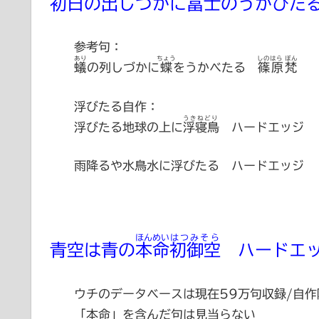
初日の出しづかに富士のうかびた
参考句：
あり
ちょう
しのはら ぼん
蟻
の列しづかに
蝶
をうかべたる
篠原梵
浮びたる自作：
うきねどり
浮びたる地球の上に
浮寝鳥
ハードエッジ
雨降るや水鳥水に浮びたる ハードエッジ
ほんめい
はつみそら
青空は青の
本命
初御空
ハードエ
ウチのデータベースは現在59万句収録/自作
「本命」を含んだ句は見当らない