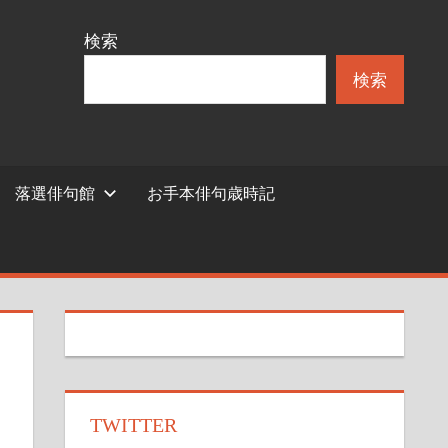
検索
検索
落選俳句館
お手本俳句歳時記
TWITTER