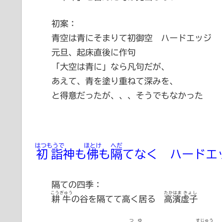
初案：
青空は青にそまりて初御空 ハードエッジ
元旦、起床直後に作句
「大空は青に」なら凡句だが、
あえて、青を塗り重ねて深みを、
と得意だったが、、、そうでもなかった
はつもうで
ほとけ
へだ
初詣
神も
佛
も
隔
てなく ハードエ
隔ての四季：
こうぎゅう
たかはま きょし
耕牛
の谷を隔てて高く居る
高濱虚子
つゆ
すじゅう