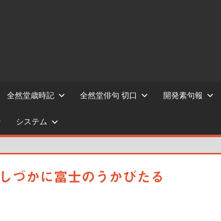
全然堂歳時記
全然堂俳句 切口
開発素句報
システム
日の出しづかに富士のうかびたる