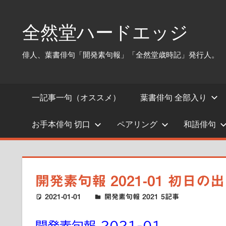
コ
ン
全然堂ハードエッジ
テ
ン
俳人、葉書俳句「開発素句報」「全然堂歳時記」発行人。
ツ
へ
ス
一記事一句（オススメ）
葉書俳句 全部入り
キ
ッ
お手本俳句 切口
ペアリング
和語俳句
プ
開発素句報 2021-01 初
2021-01-01
ハードエッジ
開発素句報 2021 5記事