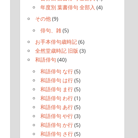
年度別 葉書俳句 全部入
(4)
その他
(9)
俳句、雑
(5)
お手本俳句歳時記
(6)
全然堂歳時記 旧版
(3)
和語俳句
(40)
和語俳句 な行
(5)
和語俳句 は行
(5)
和語俳句 ま行
(5)
和語俳句 わ行
(1)
和語俳句 あ行
(5)
和語俳句 や行
(3)
和語俳句 か行
(5)
和語俳句 さ行
(5)