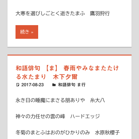
大寒を選びしごとく逝きたまふ 鷹羽狩行
続き
和語俳句 【ま】 春雨やみなまたたけ
る水たまり 木下夕爾
2017-08-23
ハードエッジ
和語俳句 ま行
永き日の睡魔にまさる朋ありや 糸大八
神々の力任せの雲の峰 ハードエッジ
冬菊のまとふはおのがひかりのみ 水原秋櫻子