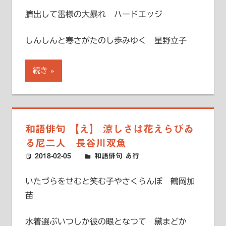
臍出して雷様の大暴れ ハードエッジ
しんしんと寒さがたのし歩みゆく 星野立子
続き
和語俳句 【え】 涼しさは花えらびゐ
る尼二人 長谷川双魚
2018-02-05
ハードエッジ
和語俳句 あ行
いたづらをせむと笑む子やさくらんぼ 鶴岡加
苗
水着選ぶいつしか彼の眼となつて 黛まどか