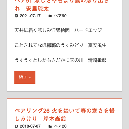
ペア91 涼しさや石より雲の彫り出さ
れ 安里琉太
2021-07-17
ハードエッジ
ペア90
天井に届く悲しみ涅槃絵図 ハードエッジ
こときれてなほ邯鄲のうすみどり 富安風生
うすうすとしかもさだかに天の川 清崎敏郎
続き
ペアリング26 火を焚いて春の寒さを惜
しみけり 岸本尚毅
2018-07-07
ハードエッジ
ペア20