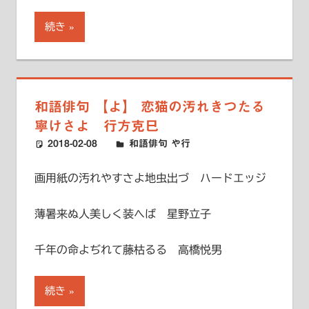
続き
和語俳句 【よ】 恋猫の汚れきつたる
寧けさよ 行方克巳
2018-02-08
ハードエッジ
和語俳句 や行
画用紙の汚れやすさよ地虫出づ ハードエッジ
薄暑来ぬ人美しく装へば 星野立子
千年の命よぢれて藤枯るる 高橋悦男
続き