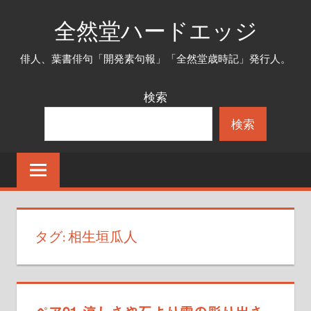
コ
全然堂ハードエッジ
ン
テ
俳人、葉書俳句「開発素句報」「全然堂歳時記」発行人。
ン
ツ
検索
へ
検索
ス
キ
ッ
プ
タグ:
相生垣瓜人