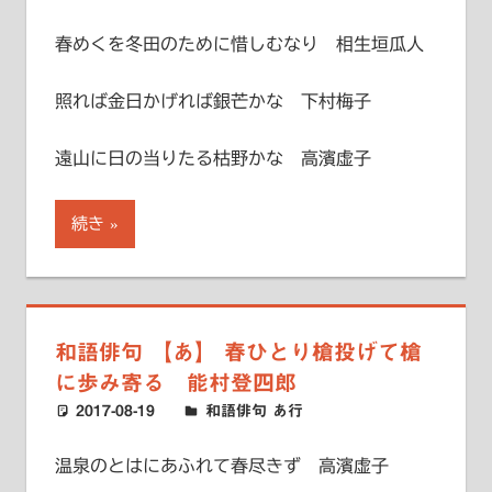
春めくを冬田のために惜しむなり 相生垣瓜人
照れば金日かげれば銀芒かな 下村梅子
遠山に日の当りたる枯野かな 高濱虚子
続き
和語俳句 【あ】 春ひとり槍投げて槍
に歩み寄る 能村登四郎
2017-08-19
ハードエッジ
和語俳句 あ行
温泉のとはにあふれて春尽きず 高濱虚子