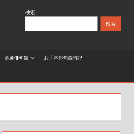
検索
検索
落選俳句館
お手本俳句歳時記