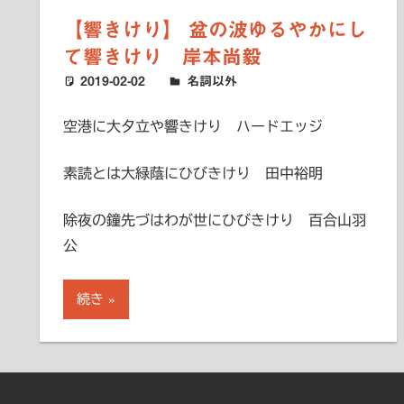
【響きけり】 盆の波ゆるやかにし
て響きけり 岸本尚毅
2019-02-02
ハードエッジ
名詞以外
空港に大夕立や響きけり ハードエッジ
素読とは大緑蔭にひびきけり 田中裕明
除夜の鐘先づはわが世にひびきけり 百合山羽
公
続き