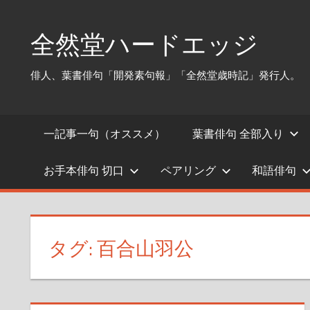
コ
ン
全然堂ハードエッジ
テ
ン
俳人、葉書俳句「開発素句報」「全然堂歳時記」発行人。
ツ
へ
ス
一記事一句（オススメ）
葉書俳句 全部入り
キ
ッ
お手本俳句 切口
ペアリング
和語俳句
プ
タグ:
百合山羽公