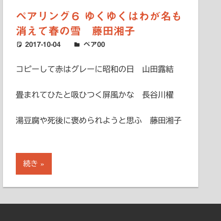
ペアリング６ ゆくゆくはわが名も
消えて春の雪 藤田湘子
2017-10-04
ハードエッジ
ペア00
コピーして赤はグレーに昭和の日 山田露結
畳まれてひたと吸ひつく屏風かな 長谷川櫂
湯豆腐や死後に褒められようと思ふ 藤田湘子
続き