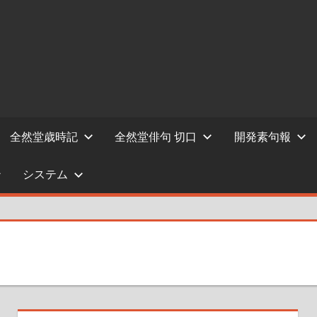
全然堂歳時記
全然堂俳句 切口
開発素句報
システム