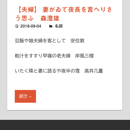
【夫婦】 妻がゐて夜長を言へりさ
う思ふ 森澄雄
2018-09-04
ハードエッジ
名詞
豆飯や娘夫婦を客として 安住敦
粕汁をすすり早寝の老夫婦 岸風三楼
いたく降と妻に語るや夜半の雪 高井几董
続き