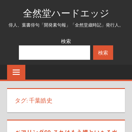
コ
全然堂ハードエッジ
ン
テ
俳人、葉書俳句「開発素句報」「全然堂歳時記」発行人。
ン
ツ
検索
へ
検索
ス
キ
ッ
プ
タグ:
千葉皓史