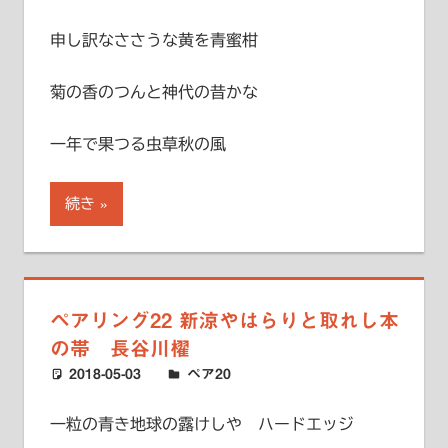
申し訳なささうな黄を青蜜柑
菊の香のつんと神代の昔かな
一年で果つる虫草秋の風
続き
ペアリング22 新涼やはらりと取れし本
の帯 長谷川櫂
2018-05-03
ハードエッジ
ペア20
一粒の青き地球の露けしや ハードエッジ