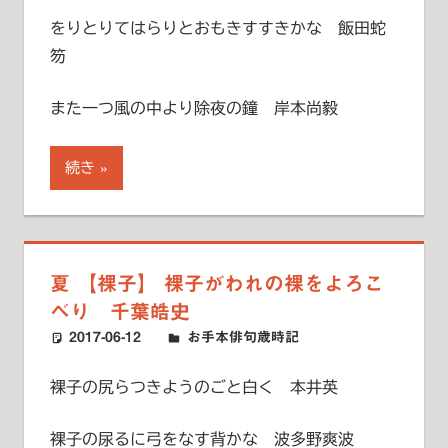
をりとりてはらりとおもきすすきかな 飯田蛇
笏
また一つ風の中より除夜の鐘 岸本尚毅
続き
夏 【裸子】 裸子がわれの裸をよろこ
べり 千葉皓史
2017-06-12
ハードエッジ
お手本俳句歳時記
裸子の尻らつきようのごと白く 本井英
裸子の尿るに弓をなす背かな 波多野爽波