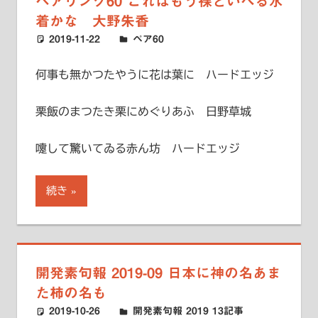
ペアリング60 これはもう裸といへる水
着かな 大野朱香
2019-11-22
ハードエッジ
ペア60
何事も無かつたやうに花は葉に ハードエッジ
栗飯のまつたき栗にめぐりあふ 日野草城
嚔して驚いてゐる赤ん坊 ハードエッジ
続き
開発素句報 2019-09 日本に神の名あま
た柿の名も
2019-10-26
ハードエッジ
開発素句報 2019 13記事