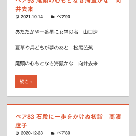
ペア93 尾頭の心もとなき海鼠かな 向
井去来
2021-10-14
ハードエッジ
ペア90
あたたかや一番星に女神の名 山口速
夏草や兵どもが夢のあと 松尾芭蕉
尾頭の心もとなき海鼠かな 向井去来
続き
ペア83 石段に一歩をかけぬ初詣 高濱
虚子
2020-12-23
ハードエッジ
ペア80