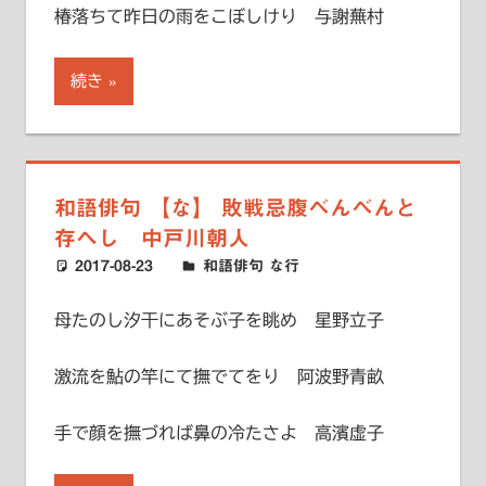
椿落ちて昨日の雨をこぼしけり 与謝蕪村
続き
和語俳句 【な】 敗戦忌腹べんべんと
存へし 中戸川朝人
2017-08-23
ハードエッジ
和語俳句 な行
母たのし汐干にあそぶ子を眺め 星野立子
激流を鮎の竿にて撫でてをり 阿波野青畝
手で顔を撫づれば鼻の冷たさよ 高濱虚子