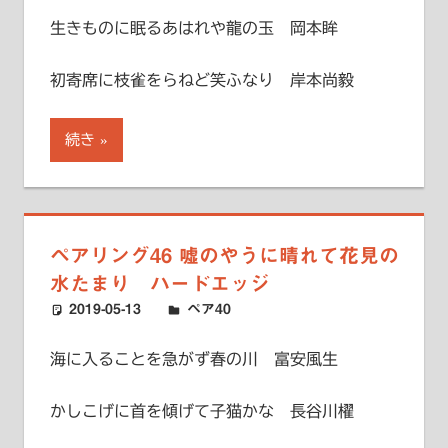
生きものに眠るあはれや龍の玉 岡本眸
初寄席に枝雀をらねど笑ふなり 岸本尚毅
続き
ペアリング46 嘘のやうに晴れて花見の
水たまり ハードエッジ
2019-05-13
ハードエッジ
ペア40
海に入ることを急がず春の川 富安風生
かしこげに首を傾げて子猫かな 長谷川櫂