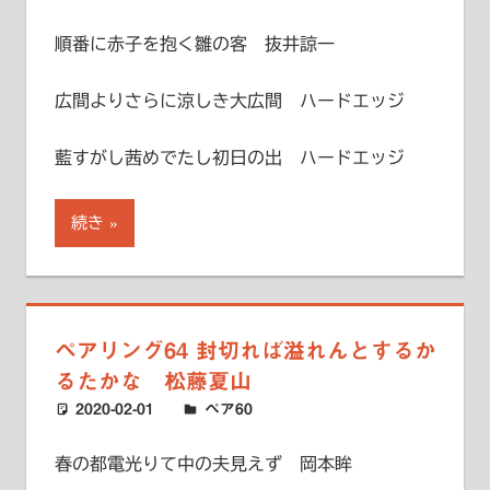
順番に赤子を抱く雛の客 抜井諒一
広間よりさらに涼しき大広間 ハードエッジ
藍すがし茜めでたし初日の出 ハードエッジ
続き
ペアリング64 封切れば溢れんとするか
るたかな 松藤夏山
2020-02-01
ハードエッジ
ペア60
春の都電光りて中の夫見えず 岡本眸