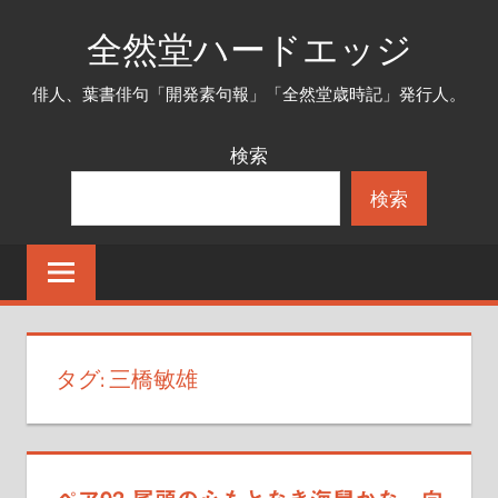
コ
全然堂ハードエッジ
ン
テ
俳人、葉書俳句「開発素句報」「全然堂歳時記」発行人。
ン
ツ
検索
へ
検索
ス
キ
ッ
プ
タグ:
三橋敏雄