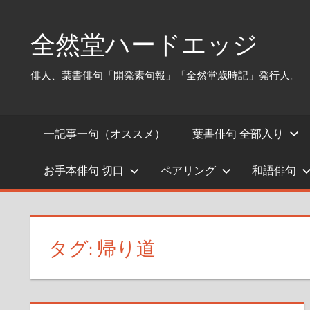
コ
ン
全然堂ハードエッジ
テ
ン
俳人、葉書俳句「開発素句報」「全然堂歳時記」発行人。
ツ
へ
ス
一記事一句（オススメ）
葉書俳句 全部入り
キ
ッ
お手本俳句 切口
ペアリング
和語俳句
プ
タグ:
帰り道