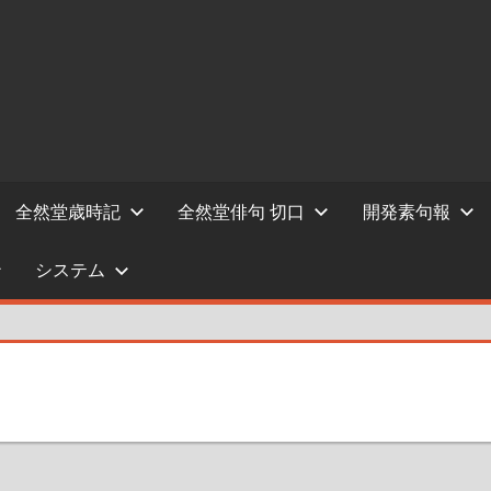
全然堂歳時記
全然堂俳句 切口
開発素句報
システム