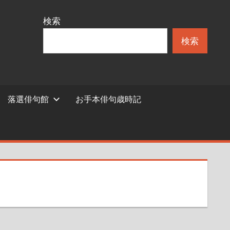
検索
検索
落選俳句館
お手本俳句歳時記