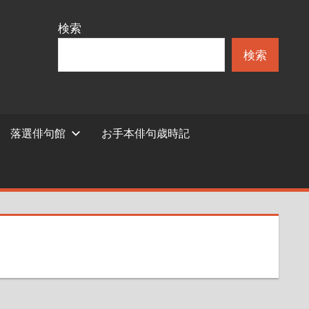
検索
検索
落選俳句館
お手本俳句歳時記