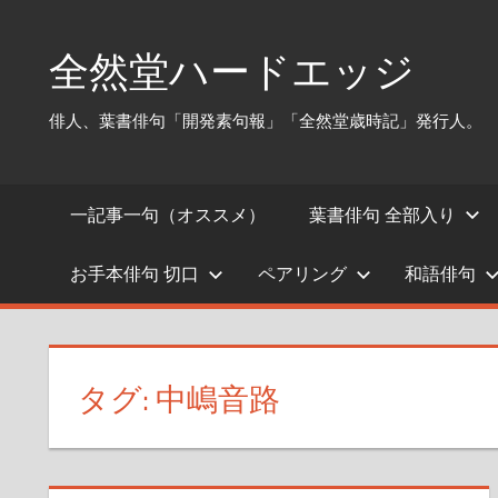
コ
ン
全然堂ハードエッジ
テ
ン
俳人、葉書俳句「開発素句報」「全然堂歳時記」発行人。
ツ
へ
ス
一記事一句（オススメ）
葉書俳句 全部入り
キ
ッ
お手本俳句 切口
ペアリング
和語俳句
プ
タグ:
中嶋音路