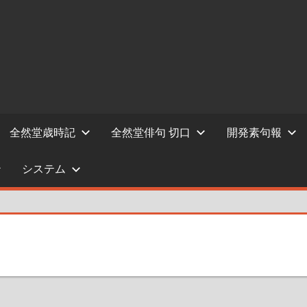
全然堂歳時記
全然堂俳句 切口
開発素句報
システム