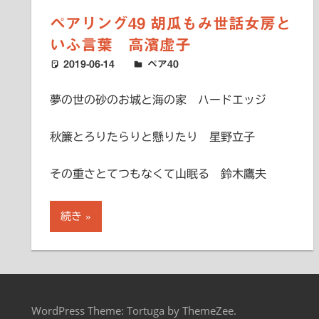
ペアリング49 胡瓜もみ世話女房と
いふ言葉 高濱虚子
2019-06-14
ハードエッジ
ペア40
夢の世の砂のお城と海の家 ハードエッジ
秋簾とろりたらりと懸りたり 星野立子
その重さとてつもなくて山眠る 鈴木鷹夫
続き
WordPress Theme: Tortuga by ThemeZee.